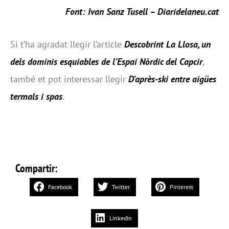
Font: Ivan Sanz Tusell –
Diaridelaneu.cat
Si t’ha agradat llegir l’article
Descobrint La Llosa, un
dels dominis esquiables de l’Espai Nòrdic del Capcir
,
també et pot interessar llegir
D’après-ski entre aigües
termals i spas
.
Compartir:
Facebook
Twitter
Pinterest
LinkedIn