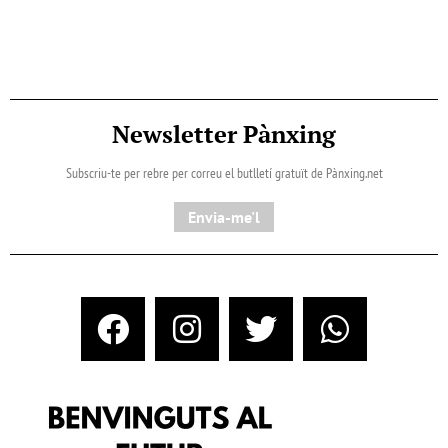
Newsletter Pànxing
Subscriu-te per rebre per correu el butlletí gratuït de Pànxing.net​
Envia-me'l