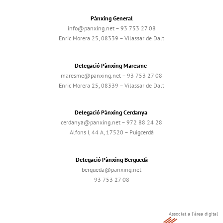
Pànxing General
info@panxing.net – 93 753 27 08
Enric Morera 25, 08339 – Vilassar de Dalt
Delegació Pànxing Maresme
maresme@panxing.net – 93 753 27 08
Enric Morera 25, 08339 – Vilassar de Dalt
Delegació Pànxing Cerdanya
cerdanya@panxing.net – 972 88 24 28
Alfons I, 44 A, 17520 – Puigcerdà
Delegació Pànxing Berguedà
bergueda@panxing.net
93 753 27 08
Associat a l'àrea digital