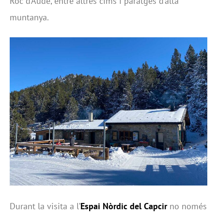
Roc d’Aude, entre altres cims i paratges d’alta
muntanya.
Durant la visita a l’
Espai Nòrdic del Capcir
no només