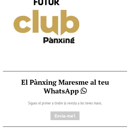
El Pànxing Maresme al teu
WhatsApp
Sigues el primer a tindre la revista a les teves mans.
Envia-me'l