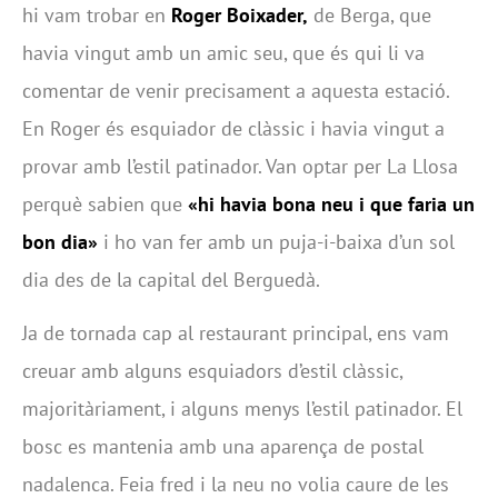
hi vam trobar en
Roger Boixader,
de Berga, que
havia vingut amb un amic seu, que és qui li va
comentar de venir precisament a aquesta estació.
En Roger és esquiador de clàssic i havia vingut a
provar amb l’estil patinador. Van optar per La Llosa
perquè sabien que
«hi havia bona neu i que faria un
bon dia»
i ho van fer amb un puja-i-baixa d’un sol
dia des de la capital del Berguedà.
Ja de tornada cap al restaurant principal, ens vam
creuar amb alguns esquiadors d’estil clàssic,
majoritàriament, i alguns menys l’estil patinador. El
bosc es mantenia amb una aparença de postal
nadalenca. Feia fred i la neu no volia caure de les