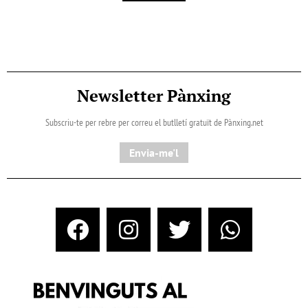
Newsletter Pànxing
Subscriu-te per rebre per correu el butlletí gratuït de Pànxing.net​
Envia-me'l