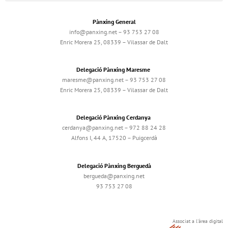
Pànxing General
info@panxing.net – 93 753 27 08
Enric Morera 25, 08339 – Vilassar de Dalt
Delegació Pànxing Maresme
maresme@panxing.net – 93 753 27 08
Enric Morera 25, 08339 – Vilassar de Dalt
Delegació Pànxing Cerdanya
cerdanya@panxing.net – 972 88 24 28
Alfons I, 44 A, 17520 – Puigcerdà
Delegació Pànxing Berguedà
bergueda@panxing.net
93 753 27 08
Associat a l'àrea digital