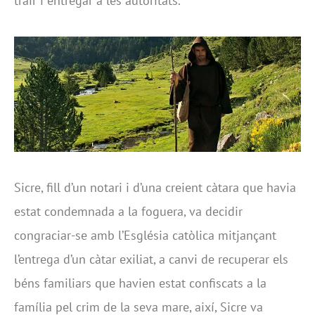
trair i entregar a les autoritats.
Sicre, fill d’un notari i d’una creient càtara que havia
estat condemnada a la foguera, va decidir
congraciar-se amb l’Església catòlica mitjançant
l’entrega d’un càtar exiliat, a canvi de recuperar els
béns familiars que havien estat confiscats a la
família pel crim de la seva mare, així, Sicre va