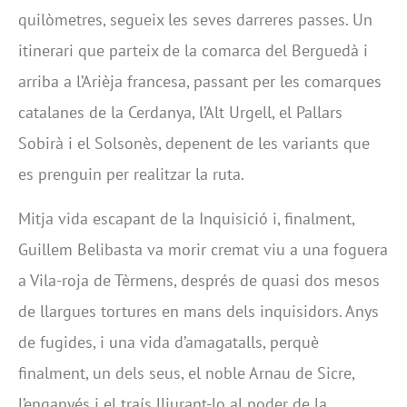
quilòmetres, segueix les seves darreres passes. Un
itinerari que parteix de la comarca del Berguedà i
arriba a l’Arièja francesa, passant per les comarques
catalanes de la Cerdanya, l’Alt Urgell, el Pallars
Sobirà i el Solsonès, depenent de les variants que
es prenguin per realitzar la ruta.
Mitja vida escapant de la Inquisició i, finalment,
Guillem Belibasta va morir cremat viu a una foguera
a Vila-roja de Tèrmens, després de quasi dos mesos
de llargues tortures en mans dels inquisidors. Anys
de fugides, i una vida d’amagatalls, perquè
finalment, un dels seus, el noble Arnau de Sicre,
l’enganyés i el traís lliurant-lo al poder de la