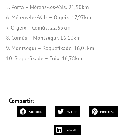
5. Porta – Mérens-les-Vals. 21,90km
6. Mérens-les-Vals – Orgeix. 17,97km
7. Orgeix – Comús. 22,65km
8. Comús – Montsegur. 16,10km
9. Montsegur – Roquefixade. 16,05km
10. Roquefixade – Foix. 16,78km
Compartir:
Facebook
Twitter
Pinterest
LinkedIn