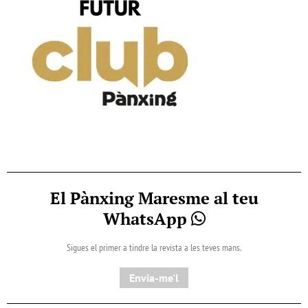
El Pànxing Maresme al teu
WhatsApp
Sigues el primer a tindre la revista a les teves mans.
Envia-me'l