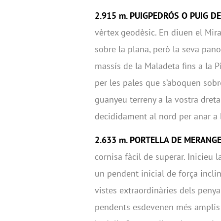
2.915 m. PUIGPEDRÓS O PUIG 
vèrtex geodèsic. En diuen el Mira
sobre la plana, però la seva pan
massís de la Maladeta fins a la P
per les pales que s’aboquen sobr
guanyeu terreny a la vostra dreta
decididament al nord per anar a b
2.633 m. PORTELLA DE MERANG
cornisa fàcil de superar. Inicie
un pendent inicial de força incl
vistes extraordinàries dels penya
pendents esdevenen més amplis p