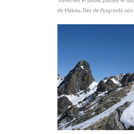
Travesseu el poble, passeu el llog
de Malniu. Des de Puigcerdà són