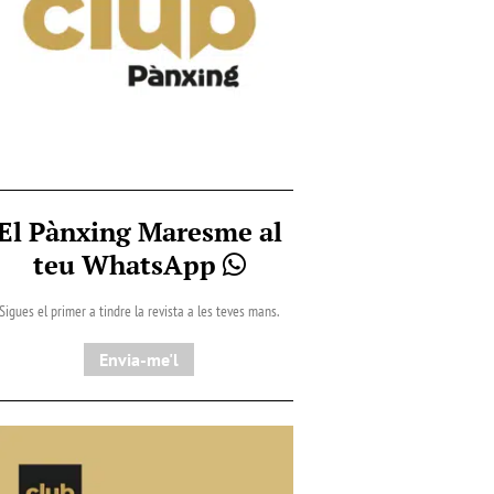
El Pànxing Maresme al
teu WhatsApp
Sigues el primer a tindre la revista a les teves mans.
Envia-me'l