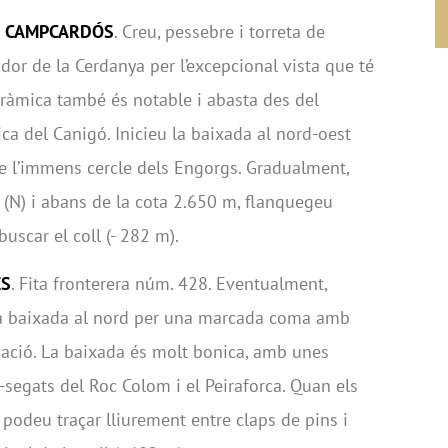
DE CAMPCARDÓS
. Creu, pessebre i torreta de
dor de la Cerdanya per l’excepcional vista que té
oràmica també és notable i abasta des del
ica del Canigó. Inicieu la baixada al nord-oest
e l’immens cercle dels Engorgs. Gradualment,
 (N) i abans de la cota 2.650 m, flanquegeu
uscar el coll (- 282 m).
ES
. Fita fronterera núm. 428. Eventualment,
u la baixada al nord per una marcada coma amb
inació. La baixada és molt bonica, amb unes
-segats del Roc Colom i el Peiraforca. Quan els
odeu traçar lliurement entre claps de pins i