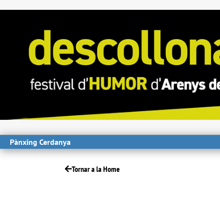
Pànxing Cerdanya
Tornar a la Home