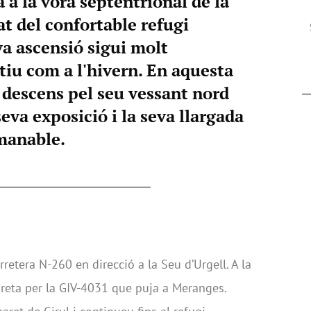
a la vora septentrional de la
t del confortable refugi
va ascensió sigui molt
stiu com a l'hivern. En aquesta
 descens pel seu vessant nord
seva exposició i la seva llargada
manable.
rretera N-260 en direcció a la Seu d’Urgell. A la
 dreta per la GIV-4031 que puja a Meranges.