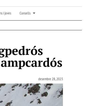
s i joves
Consells
gpedrós
 Campcardós
desembre 28, 2023