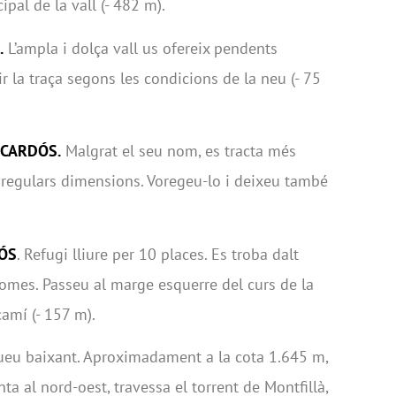
cipal de la vall (- 482 m).
.
L’ampla i dolça vall us ofereix pendents
 la traça segons les condicions de la neu (- 75
PCARDÓS.
Malgrat el seu nom, es tracta més
e regulars dimensions. Voregeu-lo i deixeu també
DÓS
. Refugi lliure per 10 places. Es troba dalt
Comes. Passeu al marge esquerre del curs de la
amí (- 157 m).
nueu baixant. Aproximadament a la cota 1.645 m,
nta al nord-oest, travessa el torrent de Montfillà,