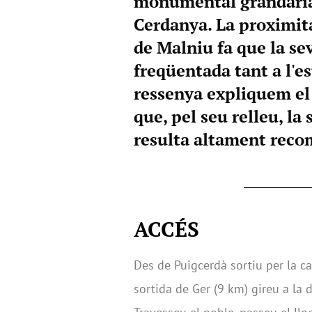
monumental grandària 
Cerdanya. La proximita
de Malniu fa que la se
freqüentada tant a l'e
ressenya expliquem el
que, pel seu relleu, la 
resulta altament reco
ACCÉS
Des de Puigcerdà sortiu per la ca
sortida de Ger (9 km) gireu a la