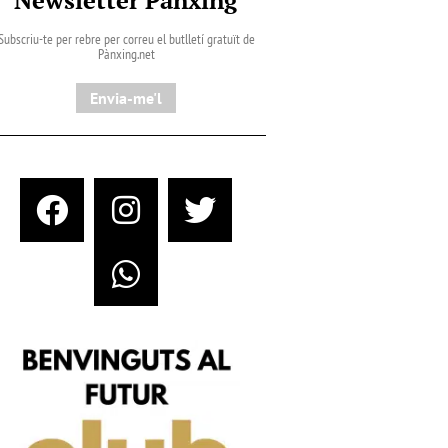
Subscriu-te per rebre per correu el butlletí gratuït de
Pànxing.net​
Envia-me'l