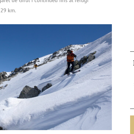
aret de Girul i continueu fins al refugi
 29 km.