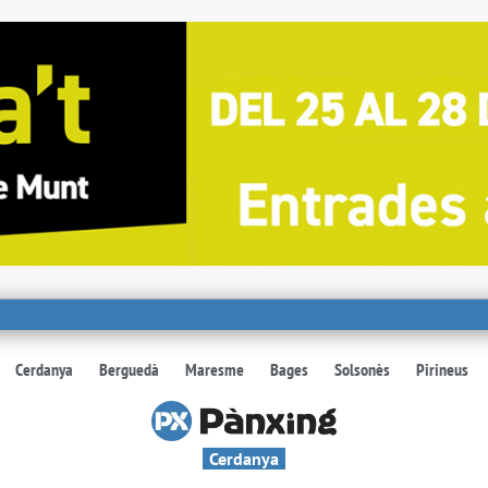
Cerdanya
Berguedà
Maresme
Bages
Solsonès
Pirineus
Cerdanya