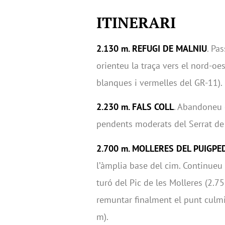
ITINERARI
2.130 m. REFUGI DE MALNIU
. Pas
orienteu la traça vers el nord-oe
blanques i vermelles del GR-11).
2.230 m. FALS COLL
. Abandoneu e
pendents moderats del Serrat de 
2.700 m. MOLLERES DEL PUIGP
l’àmplia base del cim. Continueu 
turó del Pic de les Molleres (2.7
remuntar finalment el punt culmin
m).