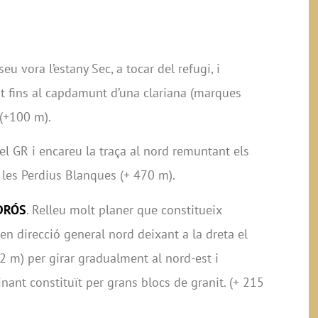
seu vora l’estany Sec, a tocar del refugi, i
st fins al capdamunt d’una clariana (marques
 (+100 m).
l GR i encareu la traça al nord remuntant els
les Perdius Blanques (+ 470 m).
EDRÓS
. Relleu molt planer que constitueix
en direcció general nord deixant a la dreta el
52 m) per girar gradualment al nord-est i
ant constituït per grans blocs de granit. (+ 215