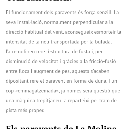
El funcionament dels paravents és força senzill. La
seva instal·lació, normalment perpendicular a la
direcció habitual del vent, aconsegueix esmorteir la
intensitat de la neu transportada per la bufada,
l’arremolinen rere l’estructura de fusta i, per
disminució de velocitat i gràcies a la fricció-fusió
entre flocs i augment de pes, aquests s’acaben
dipositant rere el paravent en forma de duna. I un
cop «emmagatzemada», ja només serà qüestió que
una màquina trepitjaneu la reparteixi pel tram de
pista més proper.
Els paravents de La Molina