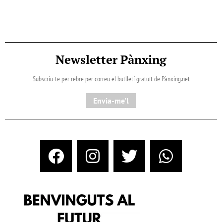
Newsletter Pànxing
Subscriu-te per rebre per correu el butlletí gratuït de Pànxing.net​
Envia-me'l