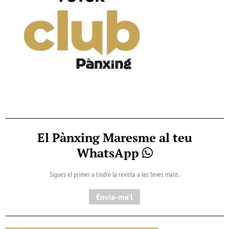
El Pànxing Maresme al teu
WhatsApp
Sigues el primer a tindre la revista a les teves mans.
Envia-me'l