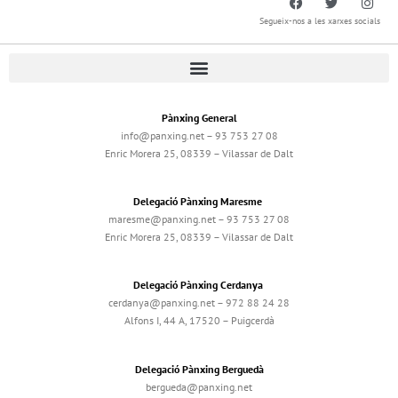
Segueix-nos a les xarxes socials
Pànxing General
info@panxing.net – 93 753 27 08
Enric Morera 25, 08339 – Vilassar de Dalt
Delegació Pànxing Maresme
maresme@panxing.net – 93 753 27 08
Enric Morera 25, 08339 – Vilassar de Dalt
Delegació Pànxing Cerdanya
cerdanya@panxing.net – 972 88 24 28
Alfons I, 44 A, 17520 – Puigcerdà
Delegació Pànxing Berguedà
bergueda@panxing.net