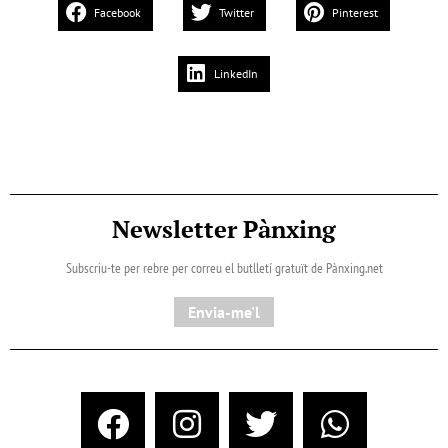
Facebook
Twitter
Pinterest
LinkedIn
Newsletter Pànxing
Subscriu-te per rebre per correu el butlletí gratuït de Pànxing.net​
Envia-me'l