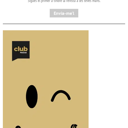
Sigues el primer a tindre la revista a les teves mans.
Envia-me'l