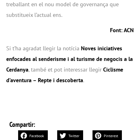
treballant en el nou model de governança que
substitueix l’actual ens.
Font: ACN
Si t’ha agradat llegir la notícia
Noves iniciatives
enfocades al senderisme i al turisme de negocis a la
Cerdanya
, també et pot interessar llegir
Ciclisme
d’aventura – Repte i descoberta
.
Compartir:
Facebook
Twitter
Pinterest