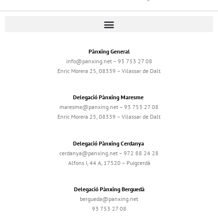
Pànxing General
info@panxing.net – 93 753 27 08
Enric Morera 25, 08339 – Vilassar de Dalt
Delegació Pànxing Maresme
maresme@panxing.net – 93 753 27 08
Enric Morera 25, 08339 – Vilassar de Dalt
Delegació Pànxing Cerdanya
cerdanya@panxing.net – 972 88 24 28
Alfons I, 44 A, 17520 – Puigcerdà
Delegació Pànxing Berguedà
bergueda@panxing.net
93 753 27 08