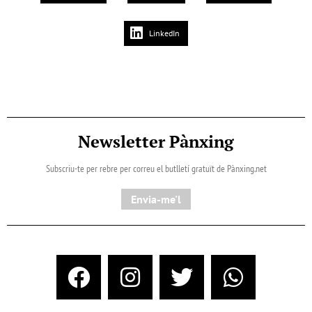
LinkedIn
Newsletter Pànxing
Subscriu-te per rebre per correu el butlletí gratuït de Pànxing.net​
Envia-me'l