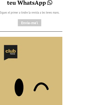
teu WhatsApp
Sigues el primer a tindre la revista a les teves mans.
Envia-me'l