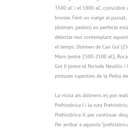
3500 aC i el 1800 aC, coincidint a
bronze. Fent un viatge al passat,
(dolmen, pedres) en perfecte esta
delectar-nos contemplant aqueste
el temps: Dolmen de Can Gol (25
Moro (entre 2500-2100 aC), Roca
Gol II (entre el Període Neolític 
pintures rupestres de la Pedra d
La visita als dòlmens es pot real
Prehistòrica I i la ruta Prehistòri
Prehistòrica II, per continuar des
Per arribar a aquesta “prehistòric