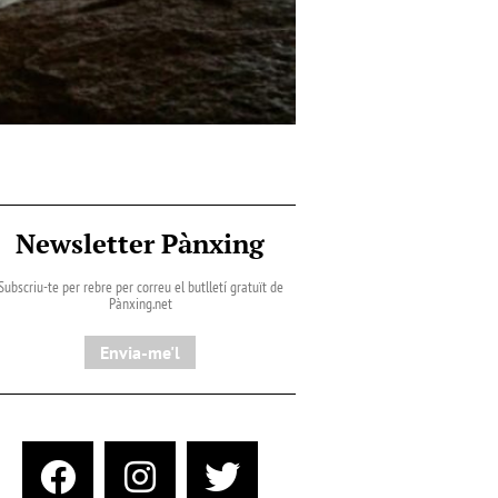
Newsletter Pànxing
Subscriu-te per rebre per correu el butlletí gratuït de
Pànxing.net​
Envia-me'l