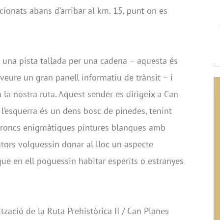
cionats abans d’arribar al km. 15, punt on es
a una pista tallada per una cadena – aquesta és
 veure un gran panell informatiu de trànsit – i
 la nostra ruta. Aquest sender es dirigeix a Can
 l’esquerra és un dens bosc de pinedes, tenint
 troncs enigmàtiques pintures blanques amb
utors volguessin donar al lloc un aspecte
 que en ell poguessin habitar esperits o estranyes
tzació de la Ruta Prehistòrica II / Can Planes