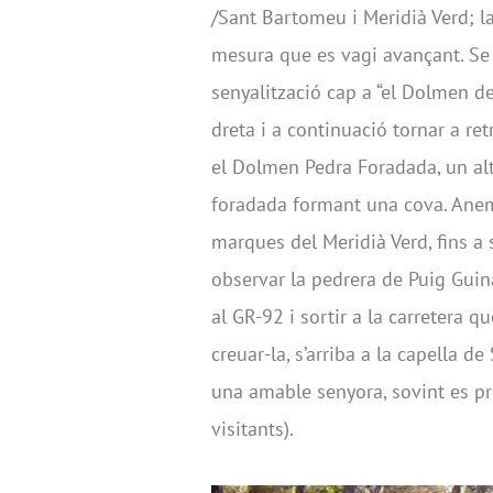
/Sant Bartomeu i Meridià Verd; la
mesura que es vagi avançant. Se s
senyalització cap a “el Dolmen de 
dreta i a continuació tornar a ret
el Dolmen Pedra Foradada, un al
foradada formant una cova. Anem 
marques del Meridià Verd, fins a s
observar la pedrera de Puig Guin
al GR-92 i sortir a la carretera q
creuar-la, s’arriba a la capella d
una amable senyora, sovint es pre
visitants).