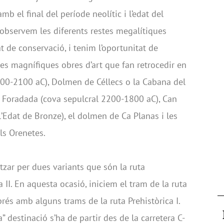
mb el final del període neolític i l’edat del
 observem les diferents restes megalítiques
t de conservació, i tenim l’oportunitat de
s magnífiques obres d’art que fan retrocedir en
00-2100 aC), Dolmen de Céllecs o la Cabana del
 Foradada (cova sepulcral 2200-1800 aC), Can
i l’Edat de Bronze), el dolmen de Ca Planas i les
els Orenetes.
itzar per dues variants que són la ruta
ca II. En aquesta ocasió, iniciem el tram de la ruta
prés amb alguns trams de la ruta Prehistòrica I.
a” destinació s’ha de partir des de la carretera C-