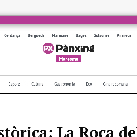
Cerdanya
Berguedà
Maresme
Bages
Solsonès
Pirineus
Maresme
Esports
Cultura
Gastronomia
Eco
Gina recomana
tòrica: La Roca del