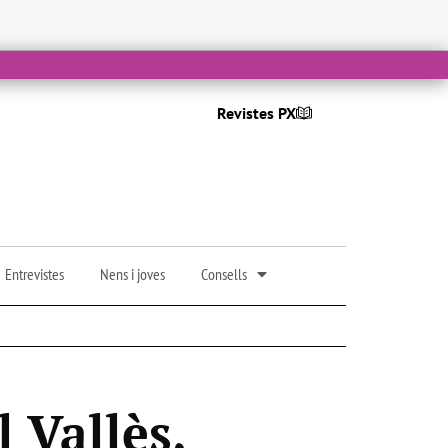
Revistes PX
Entrevistes
Nens i joves
Consells
 Vallès,