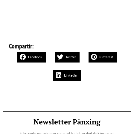
Compartir:
Facebook
Twitter
Pinterest
LinkedIn
Newsletter Pànxing
Subscriu-te per rebre per correu el butlletí gratuït de Pànxing.net​