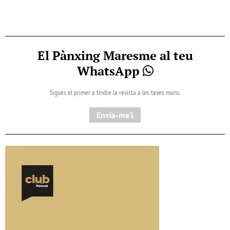
El Pànxing Maresme al teu
WhatsApp
Sigues el primer a tindre la revista a les teves mans.
Envia-me'l