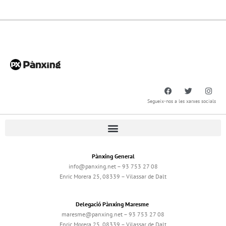
Segueix-nos a les xarxes socials
Pànxing General
info@panxing.net – 93 753 27 08
Enric Morera 25, 08339 – Vilassar de Dalt
Delegació Pànxing Maresme
maresme@panxing.net – 93 753 27 08
Enric Morera 25, 08339 – Vilassar de Dalt