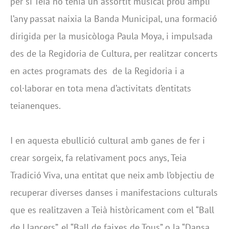
per si Teià no tenia un assortit musical prou ampli
l’any passat naixia la Banda Municipal, una formació
dirigida per la musicòloga Paula Moya, i impulsada
des de la Regidoria de Cultura, per realitzar concerts
en actes programats des de la Regidoria i a
col·laborar en tota mena d’activitats d’entitats
teianenques.
I en aquesta ebullició cultural amb ganes de fer i
crear sorgeix, fa relativament pocs anys, Teia
Tradició Viva, una entitat que neix amb l’objectiu de
recuperar diverses danses i manifestacions culturals
que es realitzaven a Teià històricament com el “Ball
de Llancers”, el “Ball de faixes de Tous” o la “Dansa