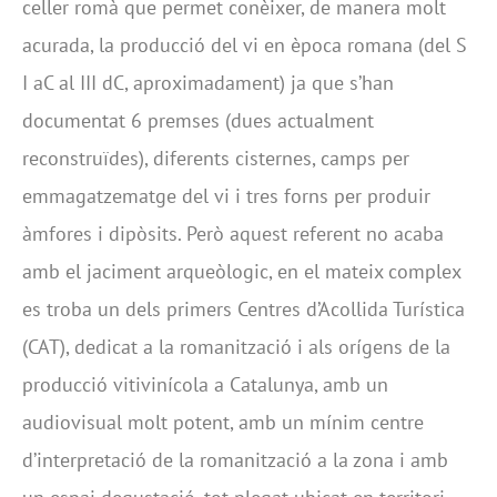
celler romà que permet conèixer, de manera molt
acurada, la producció del vi en època romana (del S
I aC al III dC, aproximadament) ja que s’han
documentat 6 premses (dues actualment
reconstruïdes), diferents cisternes, camps per
emmagatzematge del vi i tres forns per produir
àmfores i dipòsits. Però aquest referent no acaba
amb el jaciment arqueòlogic, en el mateix complex
es troba un dels primers Centres d’Acollida Turística
(CAT), dedicat a la romanització i als orígens de la
producció vitivinícola a Catalunya, amb un
audiovisual molt potent, amb un mínim centre
d’interpretació de la romanització a la zona i amb