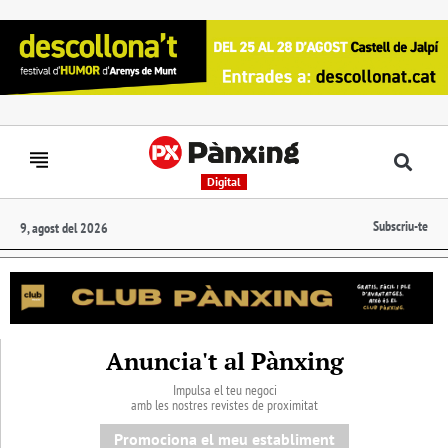
Digital
Subscriu-te
9, agost del 2026
Anuncia't al Pànxing
Impulsa el teu negoci
amb les nostres revistes de proximitat
Promociona el meu establiment