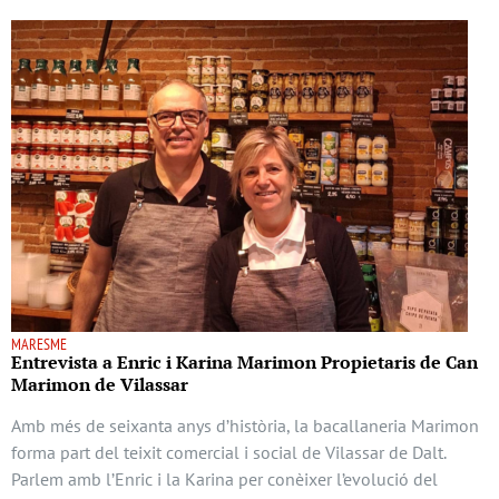
MARESME
Entrevista a Enric i Karina Marimon Propietaris de Can
Marimon de Vilassar
Amb més de seixanta anys d’història, la bacallaneria Marimon
forma part del teixit comercial i social de Vilassar de Dalt.
Parlem amb l’Enric i la Karina per conèixer l’evolució del