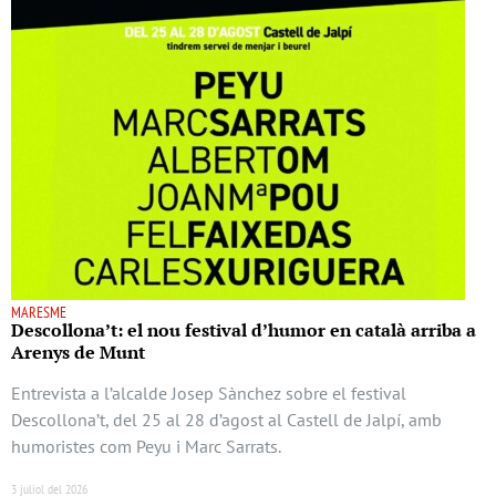
MARESME
Descollona’t: el nou festival d’humor en català arriba a
Arenys de Munt
Entrevista a l’alcalde Josep Sànchez sobre el festival
Descollona’t, del 25 al 28 d’agost al Castell de Jalpí, amb
humoristes com Peyu i Marc Sarrats.
3 juliol del 2026