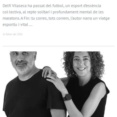
Delfí Vilaseca ha passat del futbol, un esport d’essència
col·lectiva, al repte solitari i profundament mental de les
maratons. A Fin: tu corres, tots correm, l’autor narra un viatge
esportiu i vital …
16 febrer del 2026