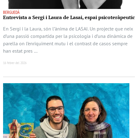
BERGUEDÀ
Entrevista a Sergi i Laura de Lasai, espai psicoteràpeutic
En Sergi i la Laura, són l’ànima de LASAI. Un projecte que neix
d’una passió compartida per la psicologia i d’una dinàmica de
parella on l’enriquiment mutu i el contrast de casos sempre
han estat pres …
16 febrer del 2026