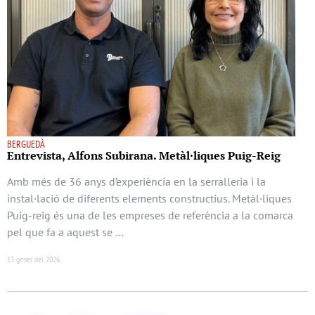
BERGUEDÀ
Entrevista, Alfons Subirana. Metàl·liques Puig-Reig
Amb més de 36 anys d’experiència en la serralleria i la
instal·lació de diferents elements constructius. Metàl·liques
Puig-reig és una de les empreses de referència a la comarca
pel que fa a aquest se …
13 gener del 2026