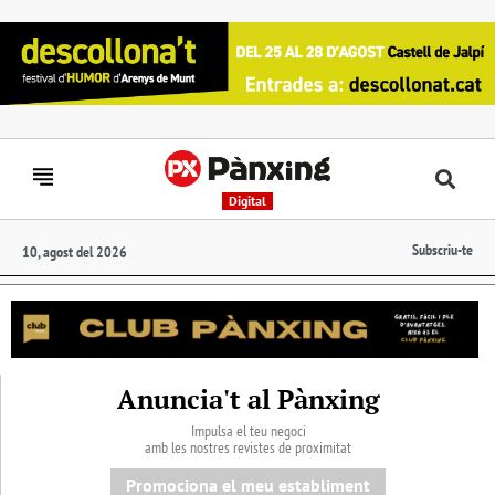
Digital
Subscriu-te
10, agost del 2026
Anuncia't al Pànxing
Impulsa el teu negoci
amb les nostres revistes de proximitat
Promociona el meu establiment