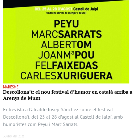
MARESME
Descollona’t: el nou festival d’humor en català arriba a
Arenys de Munt
Entrevista a l’alcalde Josep Sànchez sobre el festival
Descollona’t, del 25 al 28 d’agost al Castell de Jalpí, amb
humoristes com Peyu i Marc Sarrats.
3 juliol del 2026