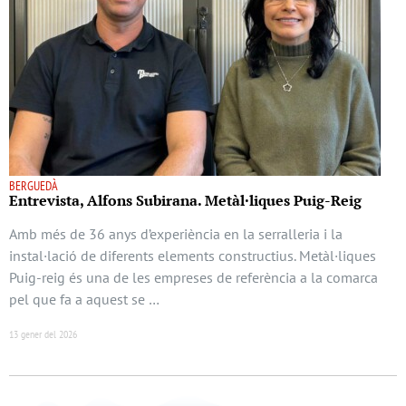
BERGUEDÀ
Entrevista, Alfons Subirana. Metàl·liques Puig-Reig
Amb més de 36 anys d’experiència en la serralleria i la
instal·lació de diferents elements constructius. Metàl·liques
Puig-reig és una de les empreses de referència a la comarca
pel que fa a aquest se …
13 gener del 2026