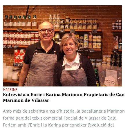
MARESME
Entrevista a Enric i Karina Marimon Propietaris de Can
Marimon de Vilassar
Amb més de seixanta anys d’història, la bacallaneria Marimon
forma part del teixit comercial i social de Vilassar de Dalt.
Parlem amb l’Enric i la Karina per conèixer l’evolució del