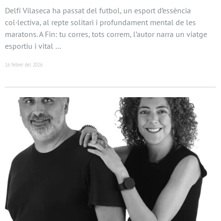
Delfí Vilaseca ha passat del futbol, un esport d’essència
col·lectiva, al repte solitari i profundament mental de les
maratons. A Fin: tu corres, tots correm, l’autor narra un viatge
esportiu i vital …
16 febrer del 2026