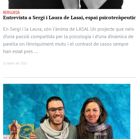
BERGUEDÀ
Entrevista a Sergi i Laura de Lasai, espai psicoteràpeutic
En Sergi i la Laura, són l’ànima de LASAI. Un projecte que neix
d’una passió compartida per la psicologia i d’una dinàmica de
parella on l’enriquiment mutu i el contrast de casos sempre
han estat pres …
16 febrer del 2026