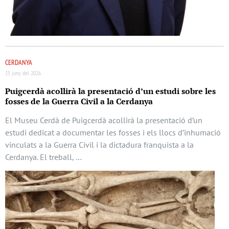
CERDANYA
25 juny del 2026
Puigcerdà acollirà la presentació d’un estudi sobre les
fosses de la Guerra Civil a la Cerdanya
El Museu Cerdà de Puigcerdà acollirà la presentació d’un
estudi dedicat a documentar les fosses i els llocs d’inhumació
vinculats a la Guerra Civil i la dictadura franquista a la
Cerdanya. El treball, …