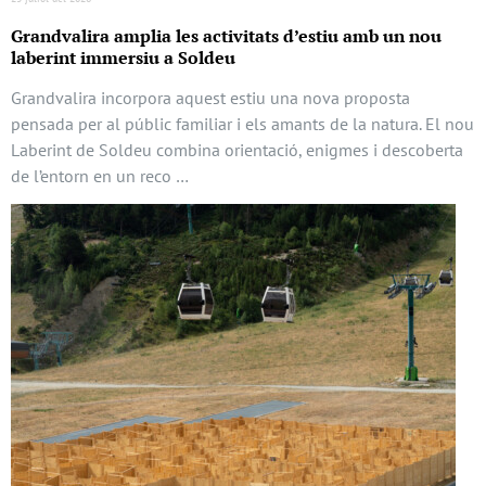
Grandvalira amplia les activitats d’estiu amb un nou
laberint immersiu a Soldeu
Grandvalira incorpora aquest estiu una nova proposta
pensada per al públic familiar i els amants de la natura. El nou
Laberint de Soldeu combina orientació, enigmes i descoberta
de l’entorn en un reco …