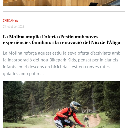
CERDANYA
23 juliol del 2026
La Molina amplia l’oferta d’estiu amb noves
experiències familiars i la renovació del Niu de l’Àliga
La Molina reforça aquest estiu la seva oferta d’activitats amb
la incorporació del nou Bikepark Kids, pensat per iniciar els
infants en el descens en bicicleta, i estrena noves rutes
guiades amb patin …