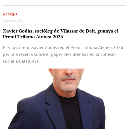
MARESME
3 juliol del 2026
Xavier Godàs, sociòleg de Vilassar de Dalt, guanya el
Premi Tribuna Atenea 2026
El vilassarenc Xavier Godàs rep el Premi Tribuna Atenea 2026
per una recerca sobre el paper dels ateneus en la cohesió
social a Catalunya.