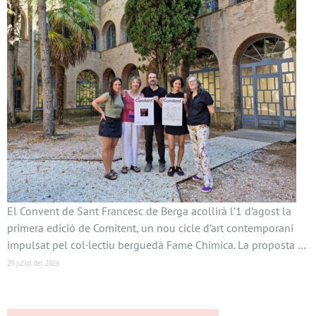
El Convent de Sant Francesc de Berga acollirà l’1 d’agost la
primera edició de Comitent, un nou cicle d’art contemporani
impulsat pel col·lectiu berguedà Fame Chimica. La proposta …
29 juliol del 2026