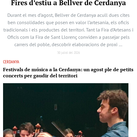
Fires d’estiu a Bellver de Cerdanya
Durant el mes d’agost, Bellver de Cerdanya acull dues cites
ben consolidades que posen en valor l’artesania, els oficis
tradicionals i els productes del territori. Tant la Fira d’Artesans i
Oficis com la Fira de Sant Llorenç conviden a passejar pels
carrers del poble, descobrir elaboracions de proxi …
30 juliol del 2026
CERDANYA
Festivals de música a la Cerdanya: un agost ple de petits
concerts per gaudir del territori