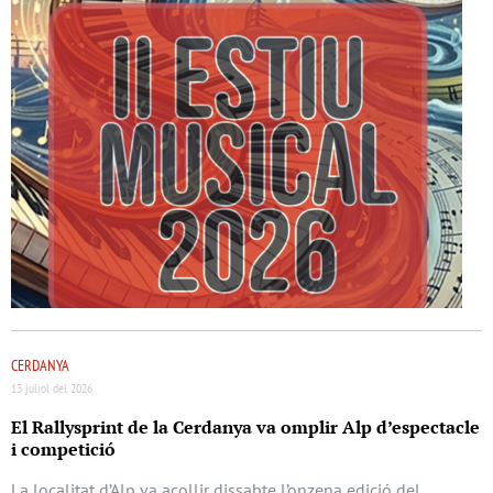
CERDANYA
13 juliol del 2026
El Rallysprint de la Cerdanya va omplir Alp d’espectacle
i competició
La localitat d’Alp va acollir dissabte l’onzena edició del