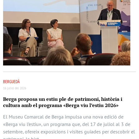
BERGUEDÀ
16 juliol del 2026
Berga proposa un estiu ple de patrimoni, història i
cultura amb el programa «Berga viu l’estiu 2026»
El Museu Comarcal de Berga impulsa una nova edició de
«Berga viu l’estiu», un programa que, del 17 de juliol al 3 de
setembre, ofereix exposicions i visites guiades per descobrir el
patrimoni, la hist …