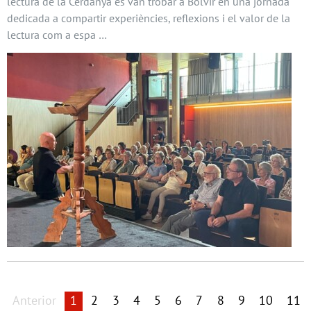
lectura de la Cerdanya es van trobar a Bolvir en una jornada
dedicada a compartir experiències, reflexions i el valor de la
lectura com a espa …
Anterior
1
2
3
4
5
6
7
8
9
10
11