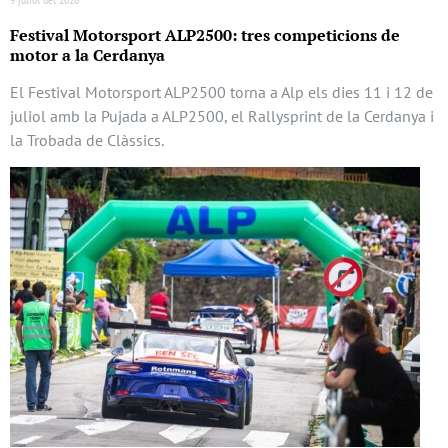
Festival Motorsport ALP2500: tres competicions de
motor a la Cerdanya
El Festival Motorsport ALP2500 torna a Alp els dies 11 i 12 de
juliol amb la Pujada a ALP2500, el Rallysprint de la Cerdanya i
la Trobada de Clàssics.