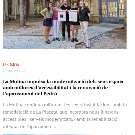
CERDANYA
27 juliol del 2026
La Molina impulsa la modernització dels seus espais
amb millores d’accessibilitat i la renovació de
l’aparcament del Pedró
La Molina continua millorant les seves instal·lacions amb la
remodelació de La Placeta, que incorpora nous itineraris
accessibles i serveis modernitzats, i amb la rehabilitació
integral de l’aparcamen …