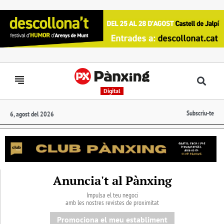
Digital
Subscriu-te
6, agost del 2026
Anuncia't al Pànxing
Impulsa el teu negoci
amb les nostres revistes de proximitat
Promociona el meu establiment