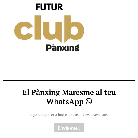
El Pànxing Maresme al teu
WhatsApp
Sigues el primer a tindre la revista a les teves mans.
Envia-me'l