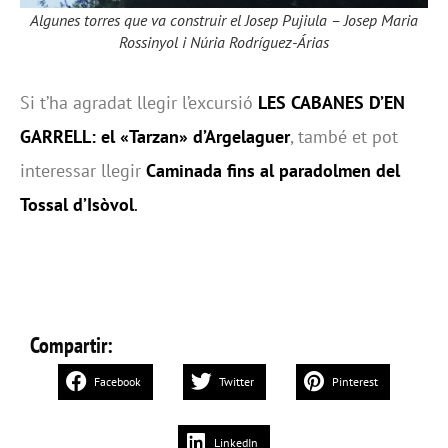
Algunes torres que va construir el Josep Pujiula – Josep Maria
Rossinyol i Núria Rodríguez-Árias
Si t’ha agradat llegir l’excursió
LES CABANES D’EN
GARRELL: el «Tarzan» d’Argelaguer
, també et pot
interessar llegir
Caminada fins al paradolmen del
Tossal d’Isòvol
.
Compartir:
Facebook
Twitter
Pinterest
LinkedIn