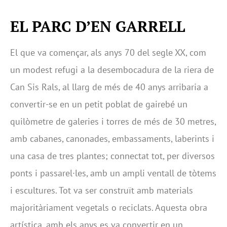
EL PARC D’EN GARRELL
El que va començar, als anys 70 del segle XX, com
un modest refugi a la desembocadura de la riera de
Can Sis Rals, al llarg de més de 40 anys arribaria a
convertir-se en un petit poblat de gairebé un
quilòmetre de galeries i torres de més de 30 metres,
amb cabanes, canonades, embassaments, laberints i
una casa de tres plantes; connectat tot, per diversos
ponts i passarel·les, amb un ampli ventall de tòtems
i escultures. Tot va ser construït amb materials
majoritàriament vegetals o reciclats. Aquesta obra
artística, amb els anys es va convertir en un