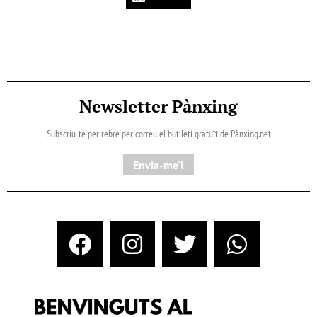
Newsletter Pànxing
Subscriu-te per rebre per correu el butlletí gratuït de Pànxing.net​
Envia-me'l