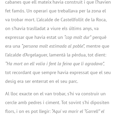
cabanes que ell mateix havia construït i que l’havien
fet famós. Un operari que treballava per la zona el
va trobar mort. L’alcalde de Castellfollit de la Roca,
on s’havia traslladat a viure els últims anys, va
expressar que havia estat un
“cop molt dur”
perquè
era una
“persona molt estimada al poble”,
mentre que
l’alcalde d’Argelaguer, lamentà la pèrdua, tot dient:
“Ha mort on ell volia i fent la feina que li agradava”,
tot recordant que sempre havia expressat que el seu
desig era ser enterrat en el seu parc.
Al lloc exacte on el van trobar, s’hi va construir un
cercle amb pedres i ciment. Tot sovint s’hi dipositen
flors, i on es pot llegir:
“Aquí va morir el “Garrell” el