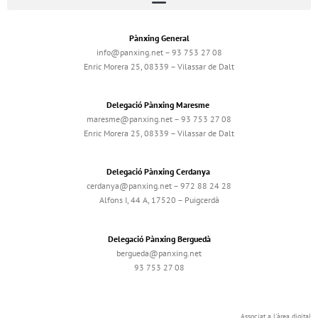
Pànxing General
info@panxing.net – 93 753 27 08
Enric Morera 25, 08339 – Vilassar de Dalt
Delegació Pànxing Maresme
maresme@panxing.net – 93 753 27 08
Enric Morera 25, 08339 – Vilassar de Dalt
Delegació Pànxing Cerdanya
cerdanya@panxing.net – 972 88 24 28
Alfons I, 44 A, 17520 – Puigcerdà
Delegació Pànxing Berguedà
bergueda@panxing.net
93 753 27 08
Associat a l'àrea digital