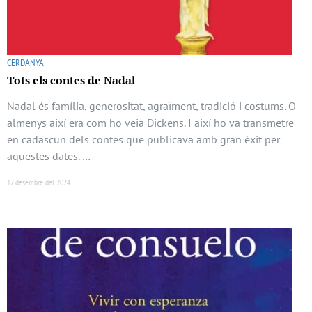
CERDANYA
Tots els contes de Nadal
Nadal és família, generositat, agraïment, tradició i costums. O
almenys així era com ho veia Dickens. I així ho va transmetre
en cadascun dels contes que publicava amb gran èxit per
aquestes dates. …
17 desembre del 2024