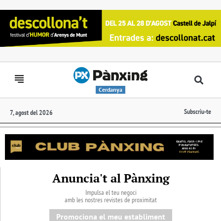
Cerdanya
Subscriu-te
7, agost del 2026
Anuncia't al Pànxing
Impulsa el teu negoci
amb les nostres revistes de proximitat
Promociona el meu establiment