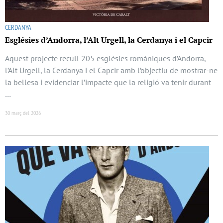
CERDANYA
Esglésies d’Andorra, l’Alt Urgell, la Cerdanya i el Capcir
Aquest projecte recull 205 esglésies romàniques d’Andorra,
l’Alt Urgell, la Cerdanya i el Capcir amb l’objectiu de mostrar-ne
la bellesa i evidenciar l’impacte que la religió va tenir durant
…
30 març del 2026