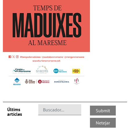
Últims
artícles