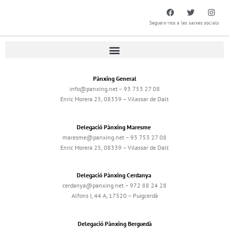
Segueix-nos a les xarxes socials
Pànxing General
info@panxing.net – 93 753 27 08
Enric Morera 25, 08339 – Vilassar de Dalt
Delegació Pànxing Maresme
maresme@panxing.net – 93 753 27 08
Enric Morera 25, 08339 – Vilassar de Dalt
Delegació Pànxing Cerdanya
cerdanya@panxing.net – 972 88 24 28
Alfons I, 44 A, 17520 – Puigcerdà
Delegació Pànxing Berguedà