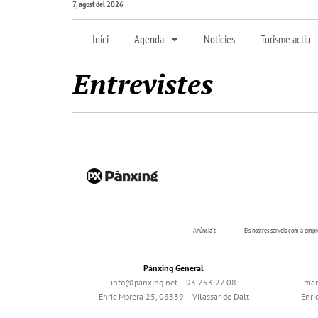
7, agost del 2026
Inici
Agenda
Notícies
Turisme actiu
Entrevistes
Anúncia’t
Els nostres serveis com a emp
Pànxing General
info@panxing.net – 93 753 27 08
mar
Enric Morera 25, 08339 – Vilassar de Dalt
Enri