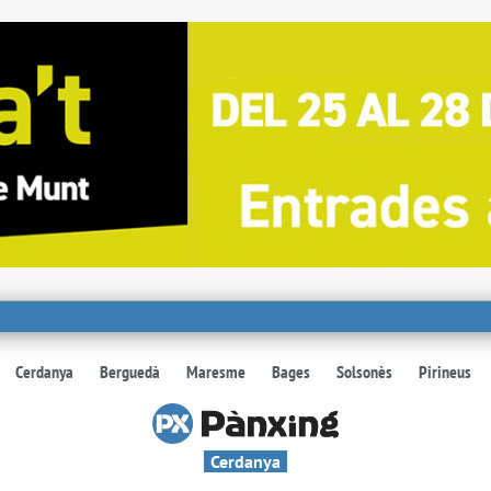
Cerdanya
Berguedà
Maresme
Bages
Solsonès
Pirineus
Cerdanya