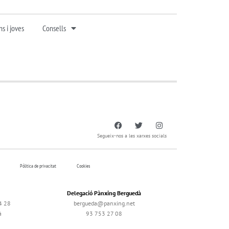
s i joves
Consells
Segueix-nos a les xarxes socials
Pólitica de privacitat
Cookies
Delegació Pànxing Berguedà
4 28
bergueda@panxing.net
à
93 753 27 08