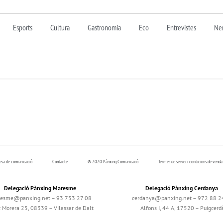
Esports
Cultura
Gastronomia
Eco
Entrevistes
Nen
resa de comunicació
Contacte
© 2020 Pànxing Comunicacó
Termes de servei i condicions de venda
Delegació Pànxing Maresme
Delegació Pànxing Cerdanya
esme@panxing.net – 93 753 27 08
cerdanya@panxing.net – 972 88 2
c Morera 25, 08339 – Vilassar de Dalt
Alfons I, 44 A, 17520 – Puigcerd