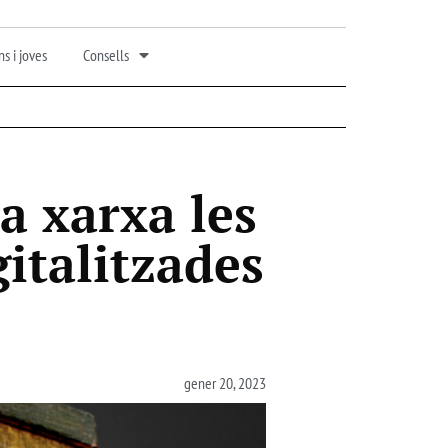
s i joves
Consells
la xarxa les
gitalitzades
gener 20, 2023