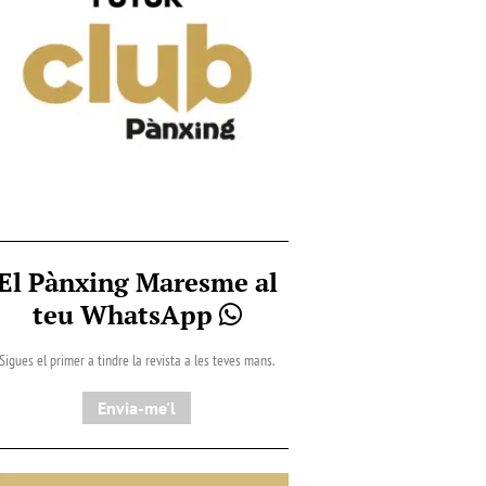
El Pànxing Maresme al
teu WhatsApp
Sigues el primer a tindre la revista a les teves mans.
Envia-me'l