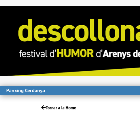
Pànxing Cerdanya
Tornar a la Home