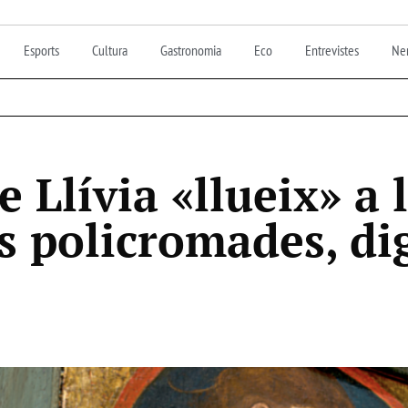
Esports
Cultura
Gastronomia
Eco
Entrevistes
Nen
 Llívia «llueix» a 
s policromades, di