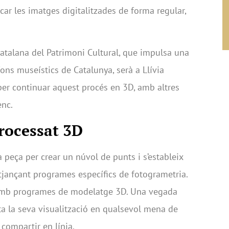
icar les imatges digitalitzades de forma regular,
Catalana del Patrimoni Cultural, que impulsa una
ons museístics de Catalunya, serà a Llívia
 per continuar aquest procés en 3D, amb altres
enc.
rocessat 3D
a peça per crear un núvol de punts i s’estableix
itjançant programes específics de fotogrametria.
l amb programes de modelatge 3D. Una vegada
ta la seva visualització en qualsevol mena de
compartir en línia.