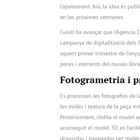
l’ajuntament. Ara, la idea és publ
en les pròximes setmanes.
Cunill ha avançat que l’Agència 
campanya de digitalització dels f
aquest primer trimestre de l’any
peces i elements del museu llivi
Fotogrametria i p
Es processen les fotografies de l
les mides i textura de la peça m
Posteriorment, s’edita el mode
aconseguit el model 3D, es facili
dispositiu i navegador per poder 