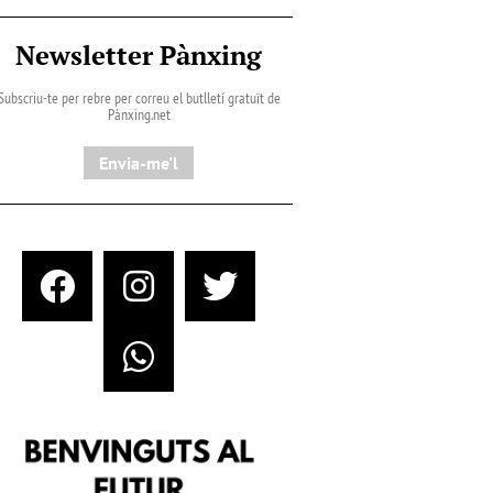
Newsletter Pànxing
Subscriu-te per rebre per correu el butlletí gratuït de
Pànxing.net​
Envia-me'l