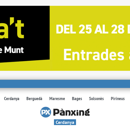
Cerdanya
Berguedà
Maresme
Bages
Solsonès
Pirineus
Cerdanya