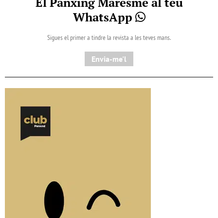
El Pànxing Maresme al teu
WhatsApp
Sigues el primer a tindre la revista a les teves mans.
Envia-me'l