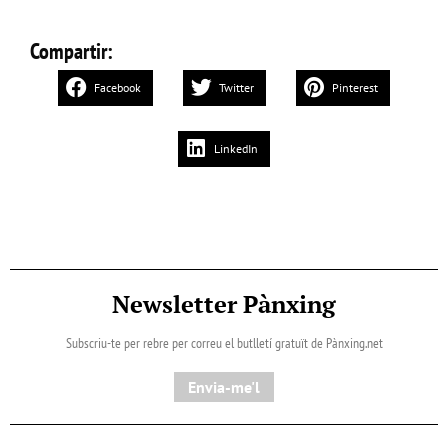
Compartir:
Facebook
Twitter
Pinterest
LinkedIn
Newsletter Pànxing
Subscriu-te per rebre per correu el butlletí gratuït de Pànxing.net​
Envia-me'l