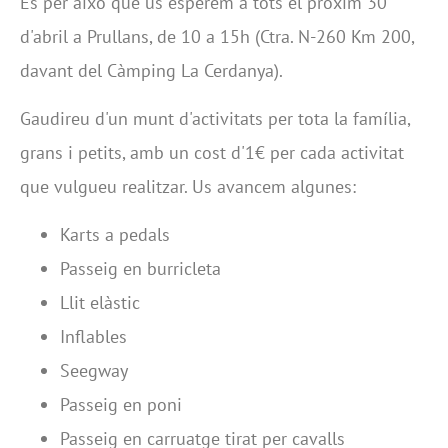
És per això que us esperem a tots el pròxim 30
d'abril a Prullans, de 10 a 15h (Ctra. N-260 Km 200,
davant del Càmping La Cerdanya).
Gaudireu d'un munt d'activitats per tota la família,
grans i petits, amb un cost d'1€ per cada activitat
que vulgueu realitzar. Us avancem algunes:
Karts a pedals
Passeig en burricleta
Llit elàstic
Inflables
Seegway
Passeig en poni
Passeig en carruatge tirat per cavalls