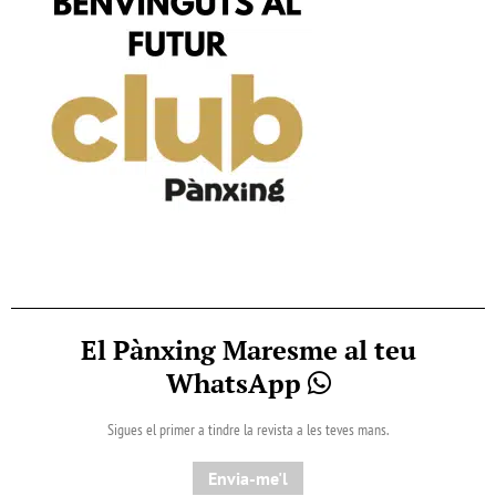
El Pànxing Maresme al teu
WhatsApp
Sigues el primer a tindre la revista a les teves mans.
Envia-me'l