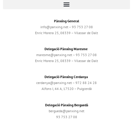
Pànxing General
info@panxing.net – 93 753 27 08
Enric Morera 25, 08339 – Vilassar de Dalt
Delegació Pànxing Maresme
maresme@panxing.net – 93 753 27 08
Enric Morera 25, 08339 – Vilassar de Dalt
Delegació Pànxing Cerdanya
cerdanya@panxing.net – 972 88 24 28
Alfons I, 44 A, 17520 – Puigcerdà
Delegació Pànxing Berguedà
bergueda@panxing.net
93 753 27 08