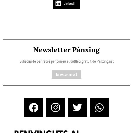
LinkedIn
Newsletter Pànxing
Subscriu-te per rebre per correu el butlletí gratuït de Pànxing.net​
Envia-me'l