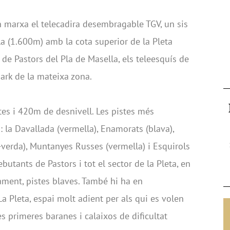
 marxa el telecadira desembragable TGV, un sis
la (1.600m) amb la cota superior de la Pleta
 de Pastors del Pla de Masella, els teleesquís de
park de la mateixa zona.
stes i 420m de desnivell. Les pistes més
 la Davallada (vermella), Enamorats (blava),
-verda), Muntanyes Russes (vermella) i Esquirols
butants de Pastors i tot el sector de la Pleta, en
ament, pistes blaves. També hi ha en
a Pleta, espai molt adient per als qui es volen
les primeres baranes i calaixos de dificultat