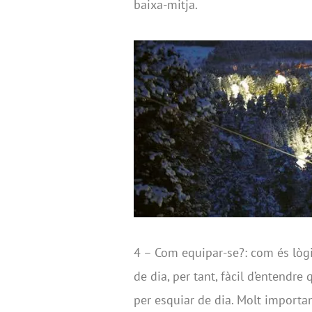
baixa-mitja.
4 – Com equipar-se?: com és lòg
de dia, per tant, fàcil d’entendre
per esquiar de dia. Molt importan