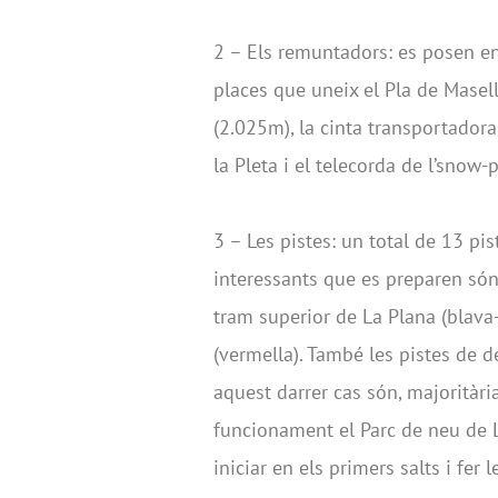
2 – Els remuntadors: es posen en
places que uneix el Pla de Masel
(2.025m), la cinta transportadora
la Pleta i el telecorda de l’snow-
3 – Les pistes: un total de 13 pi
interessants que es preparen són:
tram superior de La Plana (blava
(vermella). També les pistes de de
aquest darrer cas són, majoritàri
funcionament el Parc de neu de L
iniciar en els primers salts i fer 