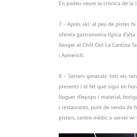
En podeu veure la crònica de la 
7 – Après-ski: al peu de pistes h
ofereix gastronomia típica d’alt
lleuger al Chill-Out La Cantina Ta
i Aymerich.
8 – Serveis generals: tots els ser
presents i el fet que sigui en hor
lloguer d’equips i material, botig
i restaurants, punt de venda de for
pisters, centre mèdic o servei wi-f