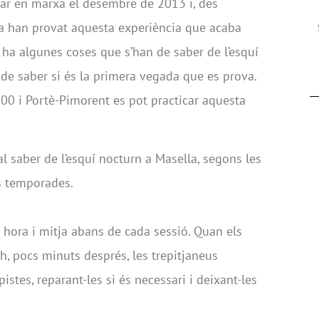
osar en marxa el desembre de 2013 i, des
 ja han provat aquesta experiència que acaba
i ha algunes coses que s’han de saber de l’esquí
e saber si és la primera vegada que es prova.
0 i Portè-Pimorent es pot practicar aquesta
l saber de l’esquí nocturn a Masella, segons les
es temporades.
na hora i mitja abans de cada sessió. Quan els
, pocs minuts després, les trepitjaneus
stes, reparant-les si és necessari i deixant-les