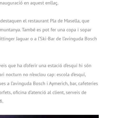
inauguració en aquest enllaç.
i destaquen el restaurant Pla de Masella, que
a muntanya. També es pot fer una copa i sopar
ittinger Jaguar o a l’Ski-Bar de l’avinguda Bosch
veis que ha d’oferir una estació d’esquí hi són
ari nocturn no n’exclou cap: escola d’esquí,
ues a l’avinguda Bosch i Aymerich, bar, cafeteries
fets, oficina d’atenció al client, serveis de
i.