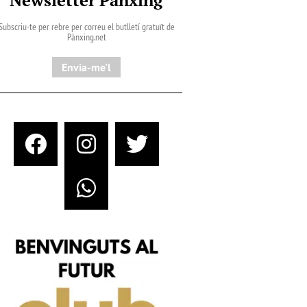
Subscriu-te per rebre per correu el butlletí gratuït de
Pànxing.net​
Envia-me'l