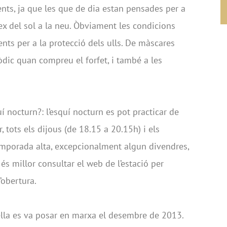
nts, ja que les que de dia estan pensades per a
eflex del sol a la neu. Òbviament les condicions
ents per a la protecció dels ulls. De màscares
dic quan compreu el forfet, i també a les
 nocturn?: l’esquí nocturn es pot practicar de
 tots els dijous (de 18.15 a 20.15h) i els
emporada alta, excepcionalment algun divendres,
s millor consultar el web de l’estació per
’obertura.
sella es va posar en marxa el desembre de 2013.