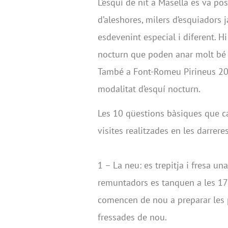
L’esquí de nit a Masella es va p
d’aleshores, milers d’esquiadors
esdevenint especial i diferent. H
nocturn que poden anar molt bé d
També a Font-Romeu Pirineus 200
modalitat d’esquí nocturn.
Les 10 qüestions bàsiques que ca
visites realitzades en les darrer
1 – La neu: es trepitja i fresa u
remuntadors es tanquen a les 17h
comencen de nou a preparar les pi
fressades de nou.