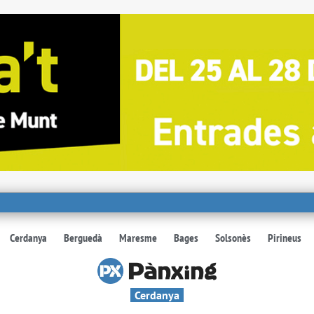
Cerdanya
Berguedà
Maresme
Bages
Solsonès
Pirineus
Cerdanya