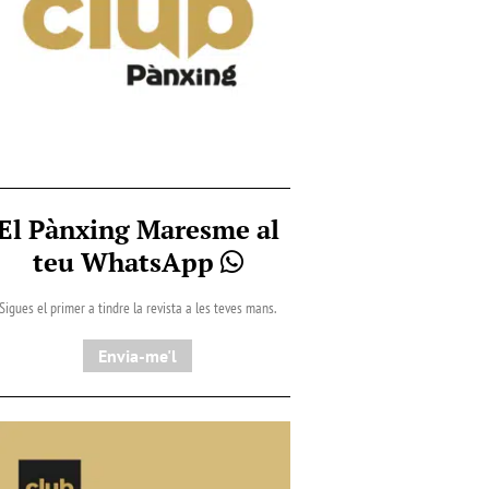
El Pànxing Maresme al
teu WhatsApp
Sigues el primer a tindre la revista a les teves mans.
Envia-me'l