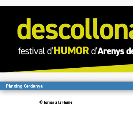
Pànxing Cerdanya
Tornar a la Home