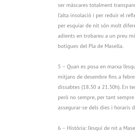
ser màscares totalment transpare
l’alta insolació i per reduir el r
per esquiar de nit són molt difer
adients en trobareu a un preu mò
botigues del Pla de Masella.
5 – Quan es posa en marxa l’esquí
mitjans de desembre fins a febrer,
dissabtes (18.30 a 21.30h). En t
però no sempre, per tant sempre é
assegurar-se dels dies i horaris d
6 – Història: l’esquí de nit a Ma