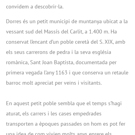
convidem a descobrir-la.
Dorres és un petit municipi de muntanya ubicat a la
vessant sud del Massís del Carlit, a 1.400 m. Ha
conservat l’encant d’un poble ceretà del S. XIX, amb
els seus carrerons de pedra i la seva església
romànica, Sant Joan Baptista, documentada per
primera vegada l’any 1163 i que conserva un retaule
barroc molt apreciat per veïns i visitants.
En aquest petit poble sembla que el temps s’hagi
aturat, els carrers i les cases empedrades
transporten a èpoques passades on hom es pot fer
una idea de com vivien molts anys enrere els