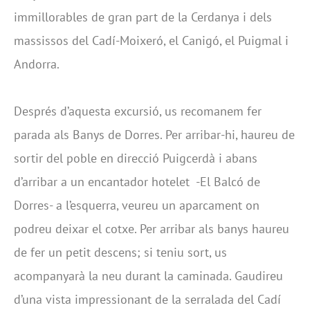
immillorables de gran part de la Cerdanya i dels
massissos del Cadí-Moixeró, el Canigó, el Puigmal i
Andorra.
Després d’aquesta excursió, us recomanem fer
parada als Banys de Dorres. Per arribar-hi, haureu de
sortir del poble en direcció Puigcerdà i abans
d’arribar a un encantador hotelet -El Balcó de
Dorres- a l’esquerra, veureu un aparcament on
podreu deixar el cotxe. Per arribar als banys haureu
de fer un petit descens; si teniu sort, us
acompanyarà la neu durant la caminada. Gaudireu
d’una vista impressionant de la serralada del Cadí