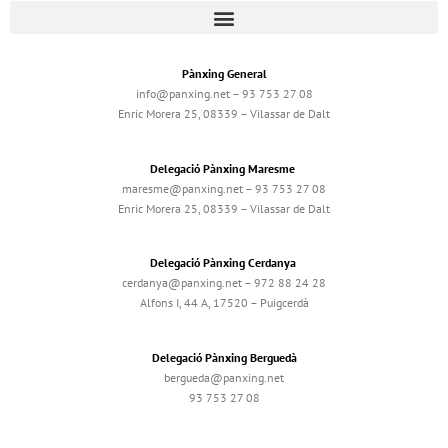
Pànxing General
info@panxing.net – 93 753 27 08
Enric Morera 25, 08339 – Vilassar de Dalt
Delegació Pànxing Maresme
maresme@panxing.net – 93 753 27 08
Enric Morera 25, 08339 – Vilassar de Dalt
Delegació Pànxing Cerdanya
cerdanya@panxing.net – 972 88 24 28
Alfons I, 44 A, 17520 – Puigcerdà
Delegació Pànxing Berguedà
bergueda@panxing.net
93 753 27 08