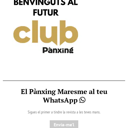
El Pànxing Maresme al teu
WhatsApp
Sigues el primer a tindre la revista a les teves mans.
Envia-me'l