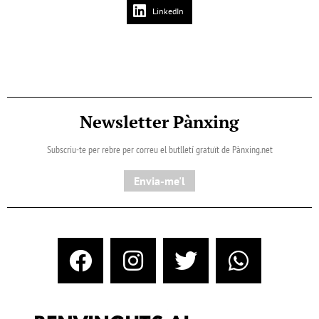
LinkedIn
Newsletter Pànxing
Subscriu-te per rebre per correu el butlletí gratuït de Pànxing.net​
Envia-me'l