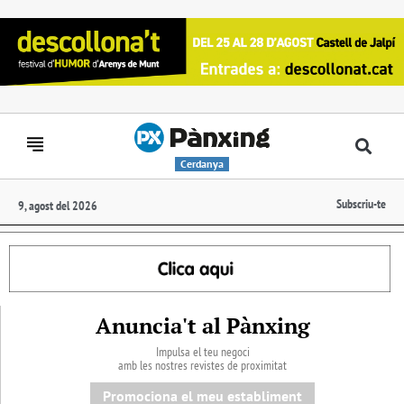
Cerdanya
Subscriu-te
9, agost del 2026
Anuncia't al Pànxing
Impulsa el teu negoci
amb les nostres revistes de proximitat
Promociona el meu establiment