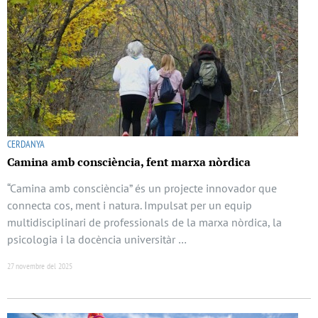
CERDANYA
Camina amb consciència, fent marxa nòrdica
“Camina amb consciència” és un projecte innovador que
connecta cos, ment i natura. Impulsat per un equip
multidisciplinari de professionals de la marxa nòrdica, la
psicologia i la docència universitàr …
27 novembre del 2025