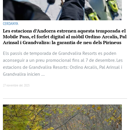
CERDANYA
Les estacions d’Andorra estrenen aquesta temporada el
Mobile Pass, el forfet digital al mòbil Ordino Arcalís, Pal
Arinsal i Grandvalira: la garantia de neu dels Pirineus
Els passis de temporada de Grandvalira Resorts es poden
aconseguir a un preu promocional fins al 7 de desembre. Les
estacions de Grandvalira Resorts: Ordino Arcalís, Pal Arinsal i
Grandvalira inicien …
27 novembre del 2025