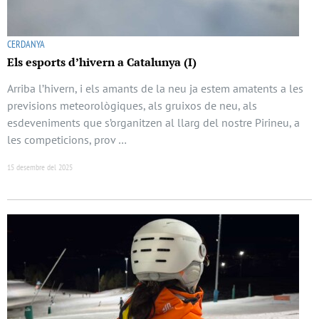
CERDANYA
Els esports d’hivern a Catalunya (I)
Arriba l’hivern, i els amants de la neu ja estem amatents a les
previsions meteorològiques, als gruixos de neu, als
esdeveniments que s’organitzen al llarg del nostre Pirineu, a
les competicions, prov …
15 desembre del 2025