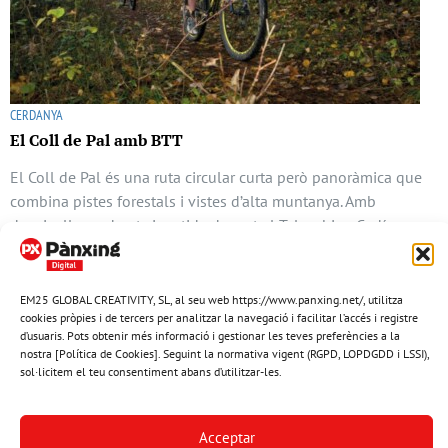
CERDANYA
El Coll de Pal amb BTT
El Coll de Pal és una ruta circular curta però panoràmica que
combina pistes forestals i vistes d’alta muntanya. Amb
desnivells moderats i sortida davant el Telecabina Cadí-
Moixeró, forma part del pro …
12 agost del 2025
EM25 GLOBAL CREATIVITY, SL, al seu web https://www.panxing.net/, utilitza
cookies pròpies i de tercers per analitzar la navegació i facilitar l’accés i registre
d’usuaris. Pots obtenir més informació i gestionar les teves preferències a la
nostra [Política de Cookies]. Seguint la normativa vigent (RGPD, LOPDGDD i LSSI),
sol·licitem el teu consentiment abans d’utilitzar-les.
Acceptar