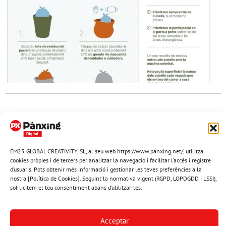
Anterior
1
2
3
4
5
6
7
8
Següent
EM25 GLOBAL CREATIVITY, SL, al seu web https://www.panxing.net/, utilitza
cookies pròpies i de tercers per analitzar la navegació i facilitar l’accés i registre
Newsletter Pànxing
d’usuaris. Pots obtenir més informació i gestionar les teves preferències a la
nostra [Política de Cookies]. Seguint la normativa vigent (RGPD, LOPDGDD i LSSI),
sol·licitem el teu consentiment abans d’utilitzar-les.
Subscriu-te per rebre per correu el butlletí gratuït de Pànxing.net​
Envia-me'l
Acceptar