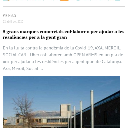
PIRINEUS
22 abril del 2020
5 grans marques comercials col·laboren per ajudar a les
residències per a la gent gran
En la lluita contra la pandèmia de la Covid-19, AXA, MEROIL,
SOCIAL CAR I Uber col·laboren amb OPEN ARMS en un pla de
xoc per ajudar a les residències per a gent gran de Catalunya.
Axa, Meroil, Social …