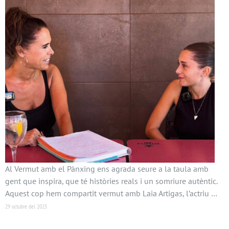
Al Vermut amb el Pànxing ens agrada seure a la taula amb
gent que inspira, que té històries reals i un somriure autèntic.
Aquest cop hem compartit vermut amb Laia Artigas, l’actriu …
29 octubre del 2025