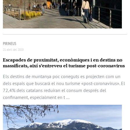
PIRINEUS
21 abril del 2020
Escapades de proximitat, econòmiques i en destins no
massificats, així s’entreveu el turisme post-coronavirus
Els destins de muntanya poc coneguts es projecten com un
dels espais que buscarà el nou turisme «post-coronavirus». El
72,4% dels catalans reduiran el consum després del
confinament, especialment en t …