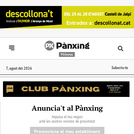
Pirineus
Subscriu-te
7, agost del 2026
Anuncia't al Pànxing
Impulsa el teu negoci
amb les nostres revistes de proximitat
Promociona el meu establiment