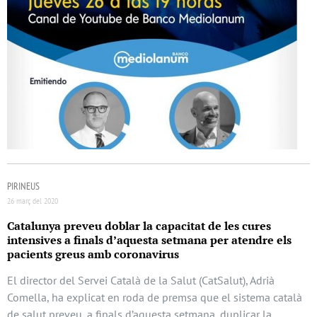
PIRINEUS
26 març del 2020
Catalunya preveu doblar la capacitat de les cures
intensives a finals d’aquesta setmana per atendre els
pacients greus amb coronavirus
El director del Servei Català de la Salut (CatSalut), Adrià
Comella, ha explicat en roda de premsa que el sistema català
de salut preveu, a finals d’aquesta setmana, duplicar la