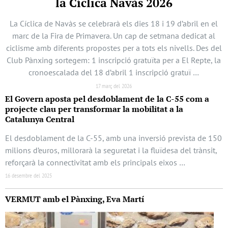
la Cíclica Navàs 2026
La Cíclica de Navàs se celebrarà els dies 18 i 19 d’abril en el
marc de la Fira de Primavera. Un cap de setmana dedicat al
ciclisme amb diferents propostes per a tots els nivells. Des del
Club Pànxing sortegem: 1 inscripció gratuïta per a El Repte, la
cronoescalada del 18 d’abril 1 inscripció gratuï …
17 març del 2026
El Govern aposta pel desdoblament de la C-55 com a
projecte clau per transformar la mobilitat a la
Catalunya Central
El desdoblament de la C-55, amb una inversió prevista de 150
milions d’euros, millorarà la seguretat i la fluïdesa del trànsit,
reforçarà la connectivitat amb els principals eixos …
16 desembre del 2025
VERMUT amb el Pànxing, Eva Martí