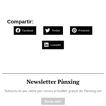
Compartir:
Facebook
Twitter
Pinterest
LinkedIn
Newsletter Pànxing
Subscriu-te per rebre per correu el butlletí gratuït de Pànxing.net​
Envia-me'l