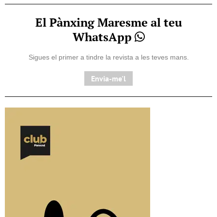
El Pànxing Maresme al teu
WhatsApp
Sigues el primer a tindre la revista a les teves mans.
Envia-me'l