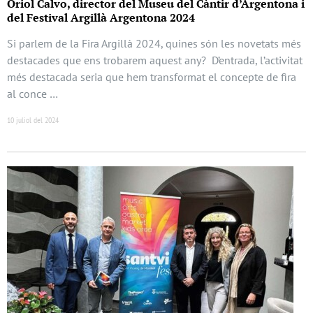
Oriol Calvo, director del Museu del Càntir d’Argentona i
del Festival Argillà Argentona 2024
Si parlem de la Fira Argillà 2024, quines són les novetats més
destacades que ens trobarem aquest any? D’entrada, l’activitat
més destacada seria que hem transformat el concepte de fira
al conce …
10 juliol del 2024