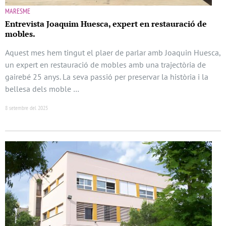
MARESME
Entrevista Joaquim Huesca, expert en restauració de
mobles.
Aquest mes hem tingut el plaer de parlar amb Joaquin Huesca,
un expert en restauració de mobles amb una trajectòria de
gairebé 25 anys. La seva passió per preservar la història i la
bellesa dels moble …
8 setembre del 2025