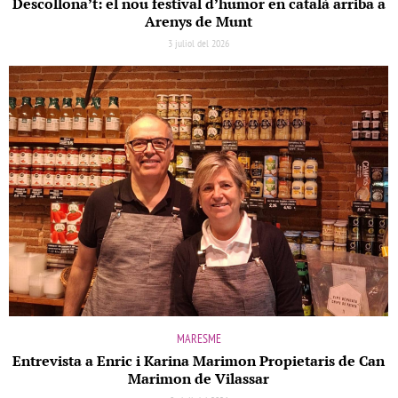
Descollona’t: el nou festival d’humor en català arriba a
Arenys de Munt
3 juliol del 2026
MARESME
Entrevista a Enric i Karina Marimon Propietaris de Can
Marimon de Vilassar