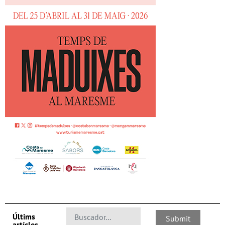
Últims
artícles