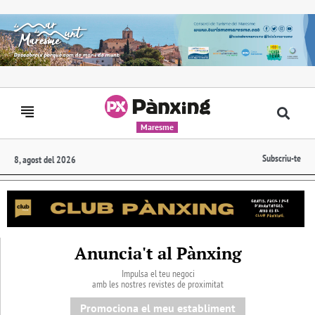
Maresme
Subscriu-te
8, agost del 2026
Anuncia't al Pànxing
Impulsa el teu negoci
amb les nostres revistes de proximitat
Promociona el meu establiment