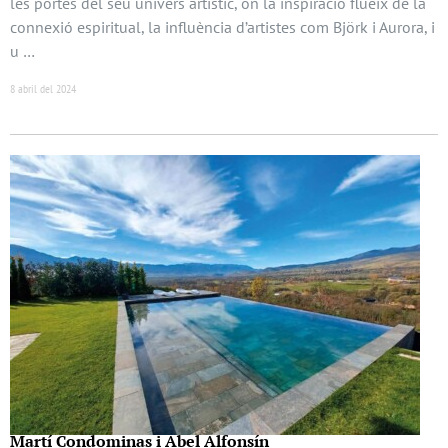
les portes del seu univers artístic, on la inspiració flueix de la
connexió espiritual, la influència d’artistes com Björk i Aurora, i
u …
8 abril del 2024
Martí Condominas i Abel Alfonsín