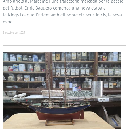
Amb arrels al Maresme i una trajectòria marcada per la passió
pel futbol, Enric Baquero comença una nova etapa a
la Kings League. Parlem amb ell sobre els seus inicis, la seva
expe …
8 octubre del 2025