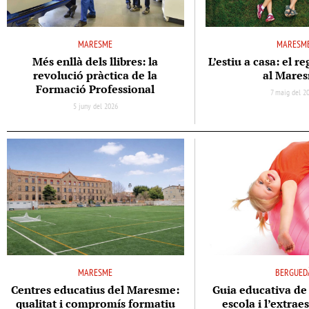
MARESME
MARESM
Més enllà dels llibres: la
L’estiu a casa: el re
revolució pràctica de la
al Mare
Formació Professional
7 maig del 2
5 juny del 2026
MARESME
BERGUED
Centres educatius del Maresme:
Guia educativa de 
qualitat i compromís formatiu
escola i l’extrae