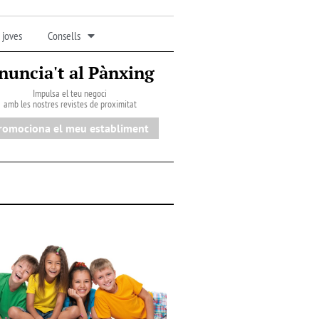
 joves
Consells
nuncia't al Pànxing
Impulsa el teu negoci
amb les nostres revistes de proximitat
romociona el meu establiment