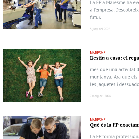
La FP a Maresme ha evol
a l’empresa. Descobrei
futur.
5 juny del 2026
MARESME
L’estiu a casa: el re
més que una activitat d
muntanya. Ara que els 
les jaquetes i dessuad
7 maig del 2026
MARESME
Què és la FP exacta
La FP forma professiona