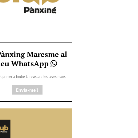
Pànxing Maresme al
teu WhatsApp
l primer a tindre la revista a les teves mans.
Envia-me'l