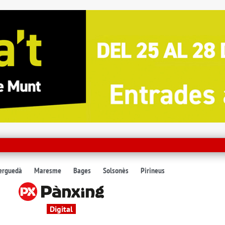
erguedà
Maresme
Bages
Solsonès
Pirineus
Digital