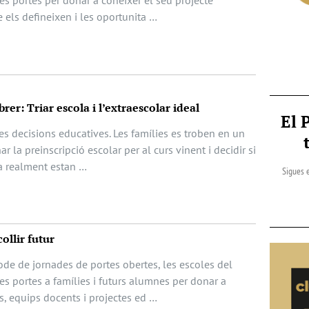
s portes per donar a conèixer el seu projecte
e els defineixen i les oportunita …
rer: Triar escola i l’extraescolar ideal
El 
les decisions educatives. Les famílies es troben en un
 la preinscripció escolar per al curs vinent i decidir si
rda realment estan …
Sigues e
ollir futur
ode de jornades de portes obertes, les escoles del
s portes a famílies i futurs alumnes per donar a
s, equips docents i projectes ed …