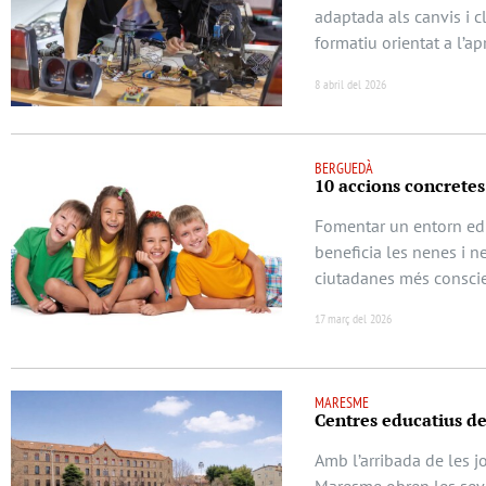
adaptada als canvis i c
formatiu orientat a l’a
8 abril del 2026
BERGUEDÀ
10 accions concretes 
Fomentar un entorn educ
beneficia les nenes i n
ciutadanes més conscie
17 març del 2026
MARESME
Centres educatius d
Amb l’arribada de les j