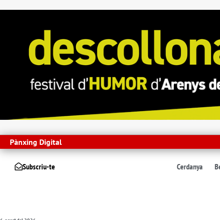
Pànxing Digital
Subscriu-te
Cerdanya
B