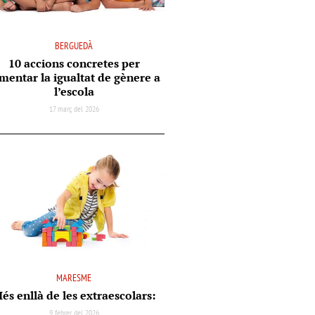
BERGUEDÀ
10 accions concretes per
mentar la igualtat de gènere a
l’escola
17 març del 2026
MARESME
és enllà de les extraescolars:
9 febrer del 2026