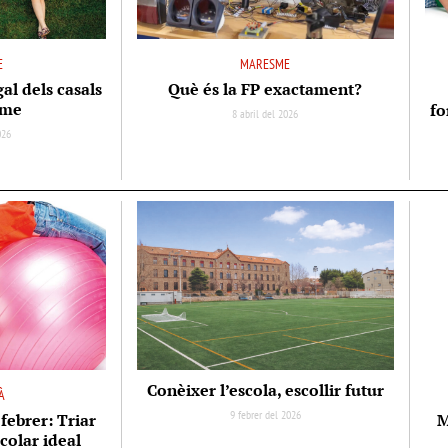
E
MARESME
gal dels casals
Què és la FP exactament?
sme
fo
8 abril del 2026
026
Conèixer l’escola, escollir futur
À
9 febrer del 2026
febrer: Triar
M
scolar ideal