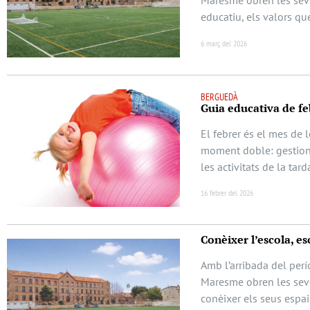
Maresme obren les seve
educatiu, els valors qu
6 març del 2026
BERGUEDÀ
Guia educativa de feb
El febrer és el mes de 
moment doble: gestionar
les activitats de la ta
16 febrer del 2026
Conèixer l’escola, esc
Amb l’arribada del perí
Maresme obren les seve
conèixer els seus espai