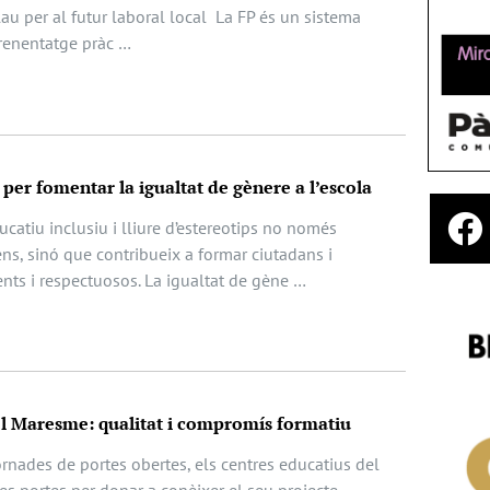
lau per al futur laboral local La FP és un sistema
prenentatge pràc …
per fomentar la igualtat de gènere a l’escola
atiu inclusiu i lliure d’estereotips no només
ens, sinó que contribueix a formar ciutadans i
nts i respectuosos. La igualtat de gène …
el Maresme: qualitat i compromís formatiu
ornades de portes obertes, els centres educatius del