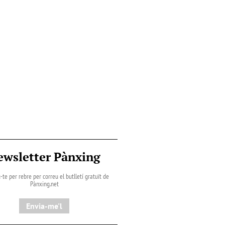
ewsletter Pànxing
-te per rebre per correu el butlletí gratuït de
Pànxing.net​
Envia-me'l