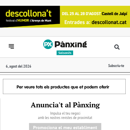
Solsonès
Subscriu-te
6, agost del 2026
Anuncia't al Pànxing
Impulsa el teu negoci
amb les nostres revistes de proximitat
Promociona el meu establiment