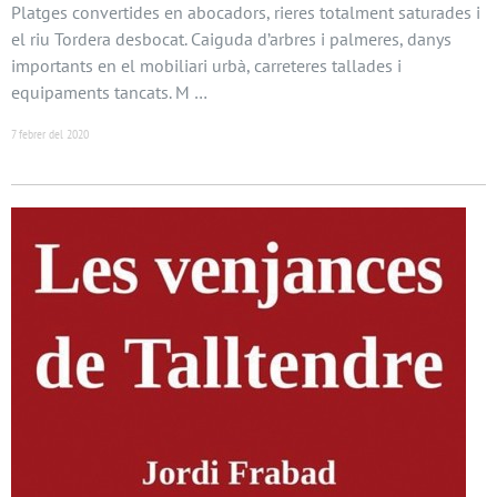
Platges convertides en abocadors, rieres totalment saturades i
el riu Tordera desbocat. Caiguda d’arbres i palmeres, danys
importants en el mobiliari urbà, carreteres tallades i
equipaments tancats. M …
7 febrer del 2020