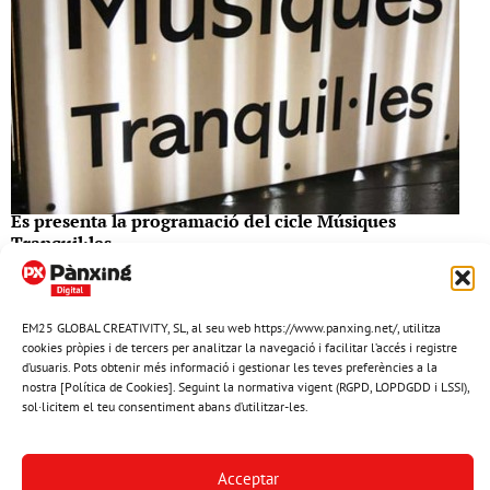
Es presenta la programació del cicle Músiques
Tranquil·les
Aquests dies els organitzadors han presentat la programació
de la primera part de l’any del Músiques Tranquil·les, un cicle
EM25 GLOBAL CREATIVITY, SL, al seu web https://www.panxing.net/, utilitza
que arriba a la seva quinzena edició consolidat con una
cookies pròpies i de tercers per analitzar la navegació i facilitar l’accés i registre
proposta singular i …
d’usuaris. Pots obtenir més informació i gestionar les teves preferències a la
nostra [Política de Cookies]. Seguint la normativa vigent (RGPD, LOPDGDD i LSSI),
8 gener del 2020
sol·licitem el teu consentiment abans d’utilitzar-les.
Acceptar