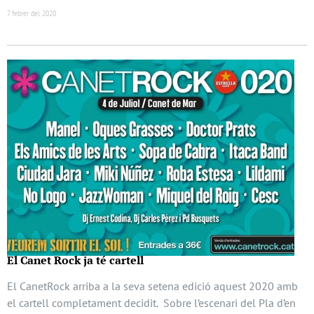
7 febrer del 2020
El Canet Rock ja té cartell
El CanetRock arriba a la seva setena edició aquest 2020 amb
el cartell completament decidit. Sobre l’escenari del Pla d’en