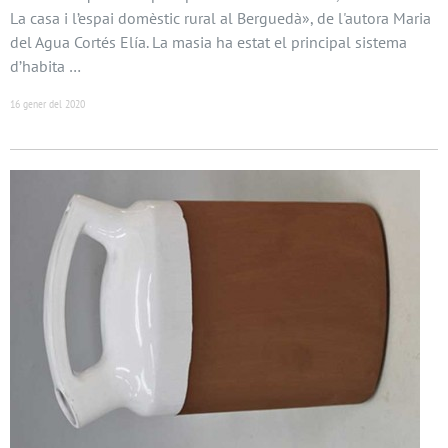
La casa i l’espai domèstic rural al Berguedà», de l'autora Maria
del Agua Cortés Elía. La masia ha estat el principal sistema
d’habita …
16 gener del 2020