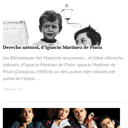
Derecho natural, d’Ignacio Martínez de Pisón
Les Biblioteques del Maresme recomanen… el llibre «Derecho
natural», d’Ignacio Martínez de Pisón. Ignacio Martínez de
Pisón (Zaragoza, 1960) és un dels autors més valorats per
parlar de l’impac …
7 febrer del 2020