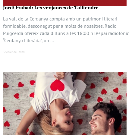
Jordi Frabad: Les venjances de Talltendre
La vall de la Cerdanya compta amb un patrimoni literari
formidable, desconegut per a molts de nosaltres. Radio
Puigcerdà ofereix cada dilluns a les 18:00 h l’espai radiofònic
“Cerdanya Literària”, on …
3 febrer del 2020