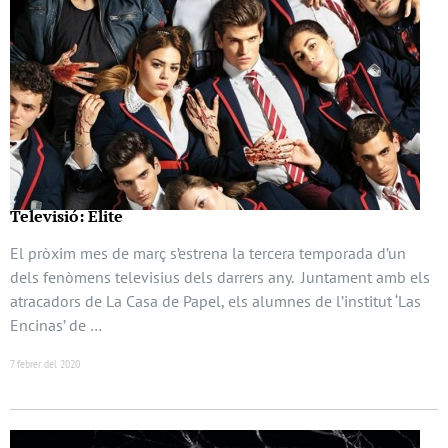
Televisió: Élite
El pròxim mes de març s’estrena la tercera temporada d’un
dels fenòmens televisius dels darrers any. Juntament amb els
atracadors de La Casa de Papel, els alumnes de l’institut ‘Las
Encinas’ de …
7 febrer del 2020