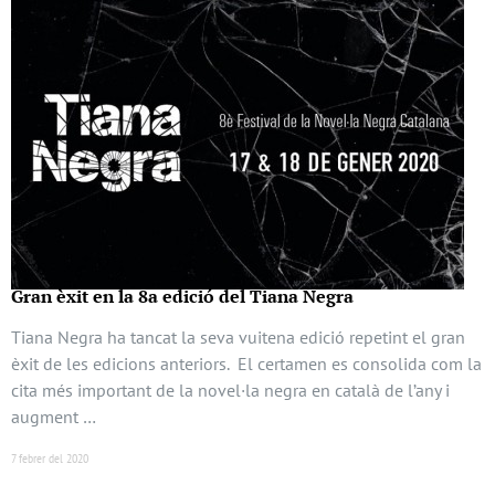
Gran èxit en la 8a edició del Tiana Negra
Tiana Negra ha tancat la seva vuitena edició repetint el gran
èxit de les edicions anteriors. El certamen es consolida com la
cita més important de la novel·la negra en català de l’any i
augment …
7 febrer del 2020