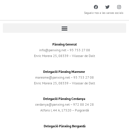
Segueix-nos a les xarxes socials
Pànxing General
info@panxing.net – 93 753 27 08
Enric Morera 25, 08339 – Vilassar de Dalt
Delegació Pànxing Maresme
maresme@panxing.net – 93 753 27 08
Enric Morera 25, 08339 – Vilassar de Dalt
Delegació Pànxing Cerdanya
cerdanya@panxing.net – 972 88 24 28
Alfons I, 44 A, 17520 – Puigcerdà
Delegació Pànxing Berguedà