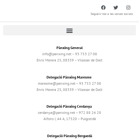
Segueix-nos a les xarxes socials
Pànxing General
info@panxing.net – 93 753 27 08
Enric Morera 25, 08339 – Vilassar de Dalt
Delegació Pànxing Maresme
maresme@panxing.net – 93 753 27 08
Enric Morera 25, 08339 – Vilassar de Dalt
Delegació Pànxing Cerdanya
cerdanya@panxing.net – 972 88 24 28
Alfons I, 44 A, 17520 – Puigcerdà
Delegació Pànxing Berguedà