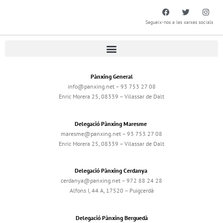
Segueix-nos a les xarxes socials
Pànxing General
info@panxing.net – 93 753 27 08
Enric Morera 25, 08339 – Vilassar de Dalt
Delegació Pànxing Maresme
maresme@panxing.net – 93 753 27 08
Enric Morera 25, 08339 – Vilassar de Dalt
Delegació Pànxing Cerdanya
cerdanya@panxing.net – 972 88 24 28
Alfons I, 44 A, 17520 – Puigcerdà
Delegació Pànxing Berguedà