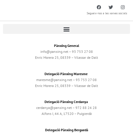
Segueix-nos a les xarxes socials
Pànxing General
info@panxing.net – 93 753 27 08
Enric Morera 25, 08339 – Vilassar de Dalt
Delegació Pànxing Maresme
maresme@panxing.net – 93 753 27 08
Enric Morera 25, 08339 – Vilassar de Dalt
Delegació Pànxing Cerdanya
cerdanya@panxing.net – 972 88 24 28
Alfons I, 44 A, 17520 – Puigcerdà
Delegació Pànxing Berguedà