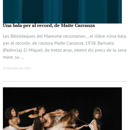
Una bala per al record, de Maite Carranza
Les Biblioteques del Maresme recomanen… el llibre «Una bala
per al record», de l'autora Maite Carranza. 1938. Barruelo
(Palència). El Miquel, de tretze anys, obeint els precs de la seva
mare, su …
20 novembre del 2019