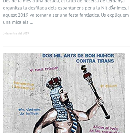
Des de fa més d’una dècada, el Grup de Recerca de Cerdanya
organitza la desfilada dels espantanens per a la Nit d’Ànimes, i
aquest 2019 va tornar a ser una festa fantàstica. Us expliquem
una mica els …
3 desembre del 2019