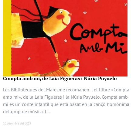
Compta amb mi, de Laia Figueras i Núria Puyuelo
Les Biblioteques del Maresme recomanen… el llibre «Compta
amb mi», de la Laia Figueras i la Núria Puyuelo. Compta amb
mi és un conte infantil que està basat en la cançó homònima
del grup de música T …
10 desembre del 2019