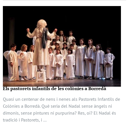
Els pastorets infantils de les colònies a Borredà
Quasi un centenar de nens i nenes als Pastorets Infantils de
Colònies a Borredà. Què seria del Nadal sense àngels ni
dimonis, sense pintures ni purpurina? Res, oi? El Nadal és
tradició i Pastorets, i …