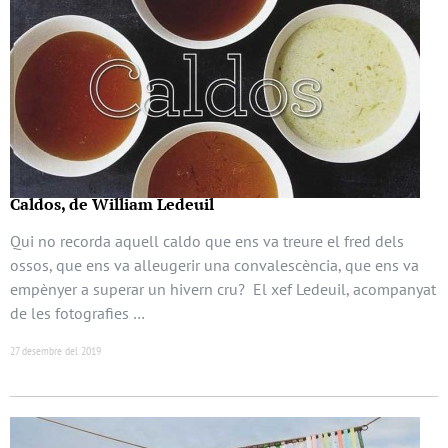
Caldos, de William Ledeuil
Qui no recorda aquell caldo que ens va treure el fred dels
ossos, que ens va alleugerir una convalescència, que ens va
empènyer a superar un hivern cru? El xef Ledeuil, acompanyat
de les fotografies …
27 desembre del 2019