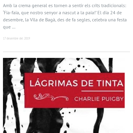
Amb la crema general es tornen a sentir els crits tradicionals:
‘Fia-faia, que nostro senyor a nascut a la paia!’ El dia 24 de
desembre, la Vila de Bagà, des de fa segles, celebra una festa
que …
17 desembre del 2019