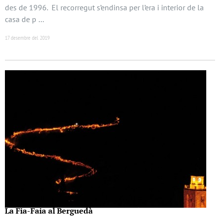
des de 1996. El recorregut s’endinsa per l’era i interior de la
casa de p …
17 desembre del 2019
La Fia-Faia al Berguedà