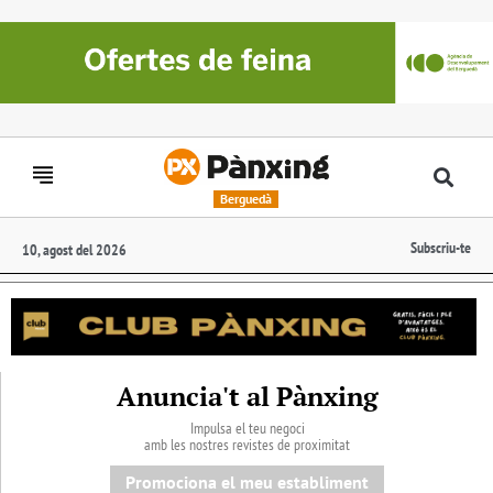
Berguedà
Subscriu-te
10, agost del 2026
Anuncia't al Pànxing
Impulsa el teu negoci
amb les nostres revistes de proximitat
Promociona el meu establiment