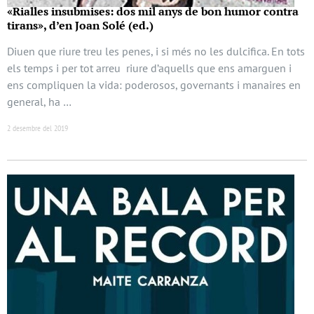
«Rialles insubmises: dos mil anys de bon humor contra
tirans», d’en Joan Solé (ed.)
Diuen que riure treu les penes, i si més no les dulcifica. En tots
els temps i per tot arreu riure d’aquells que ens amarguen i
ens compliquen la vida: poderosos, governants i manaires en
general, ha …
2 desembre del 2019