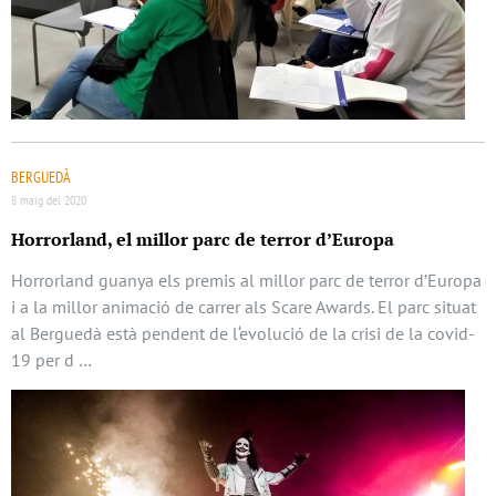
BERGUEDÀ
8 maig del 2020
Horrorland, el millor parc de terror d’Europa
Horrorland guanya els premis al millor parc de terror d’Europa
i a la millor animació de carrer als Scare Awards. El parc situat
al Berguedà està pendent de l‘evolució de la crisi de la covid-
19 per d …