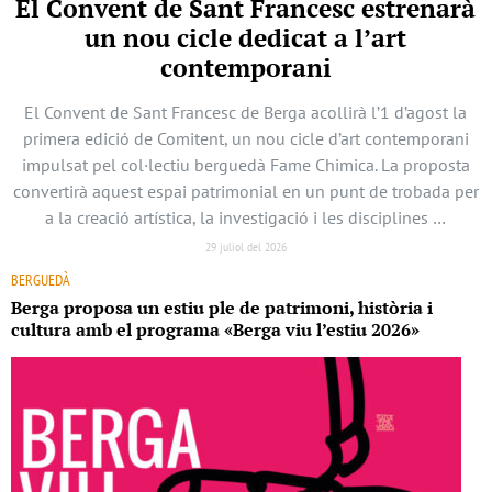
El Convent de Sant Francesc estrenarà
un nou cicle dedicat a l’art
contemporani
El Convent de Sant Francesc de Berga acollirà l’1 d’agost la
primera edició de Comitent, un nou cicle d’art contemporani
impulsat pel col·lectiu berguedà Fame Chimica. La proposta
convertirà aquest espai patrimonial en un punt de trobada per
a la creació artística, la investigació i les disciplines …
29 juliol del 2026
BERGUEDÀ
Berga proposa un estiu ple de patrimoni, història i
cultura amb el programa «Berga viu l’estiu 2026»