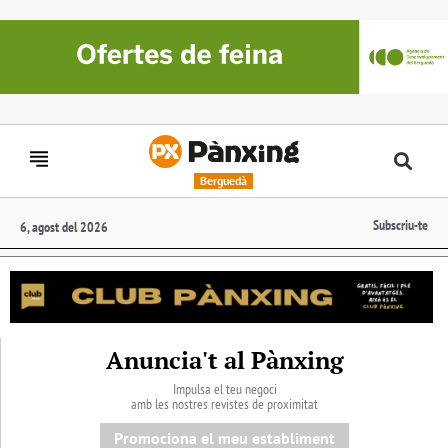
Berguedà
Subscriu-te
6, agost del 2026
Anuncia't al Pànxing
Impulsa el teu negoci
amb les nostres revistes de proximitat
Promociona el meu establiment