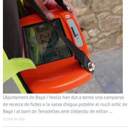
L’Ajuntament de Bagà i Veolia han dut a terme una campanya
de recerca de fuites a la xarxa d’aigua potable al nucli antic de
Bagà i al barri de Terradelles amb l’objectiu de millor …
15 juliol del 2026