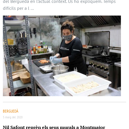
del Berguedà en l’actual context. Us ho expliquem. Temps
difícils per a l …
BERGUEDÀ
5 maig del 2020
Nil Safont reprèn els seus murals a Montmajor