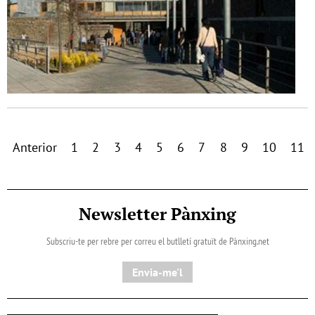
Anterior
1
2
3
4
5
6
7
8
9
10
11
Newsletter Pànxing
Subscriu-te per rebre per correu el butlletí gratuït de Pànxing.net​
Envia-me'l