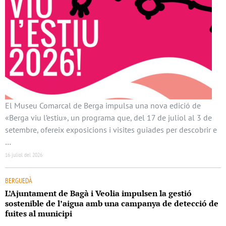
El Museu Comarcal de Berga impulsa una nova edició de
«Berga viu l’estiu», un programa que, del 17 de juliol al 3 de
setembre, ofereix exposicions i visites guiades per descobrir e
…
16 juliol del 2026
BERGUEDÀ
L’Ajuntament de Bagà i Veolia impulsen la gestió
sostenible de l’aigua amb una campanya de detecció de
fuites al municipi