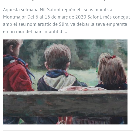
Aquesta setmana Nil Safont reprèn els seus murals a
Montmajor. Del 6 al 16 de març de 2020 Safont, més conegut
amb el seu nom artístic de Slim, va deixar la seva empremta
en un mur del parc infantil d …