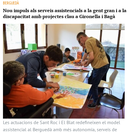
BERGUEDÀ
Nou impuls als serveis assistencials a la gent gran i a la
discapacitat amb projectes clau a Gironella i Bagà
Les actuacions de Sant Roc i El Blat redefineixen el model
assistencial al Berguedà amb més autonomia, serveis de