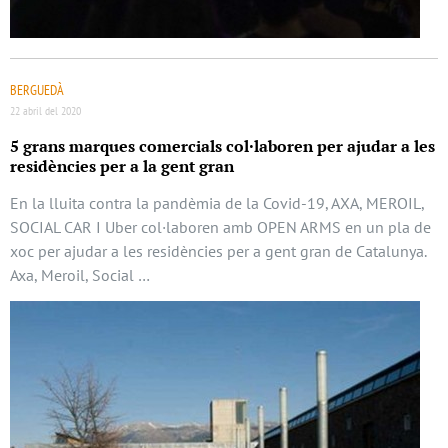
BERGUEDÀ
22 abril del 2020
5 grans marques comercials col·laboren per ajudar a les
residències per a la gent gran
En la lluita contra la pandèmia de la Covid-19, AXA, MEROIL,
SOCIAL CAR I Uber col·laboren amb OPEN ARMS en un pla de
xoc per ajudar a les residències per a gent gran de Catalunya.
Axa, Meroil, Social …