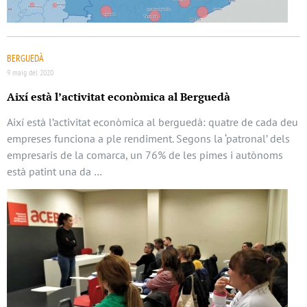
BERGUEDÀ
9 maig del 2020
Així està l’activitat econòmica al Berguedà
Així està l’activitat econòmica al berguedà: quatre de cada deu
empreses funciona a ple rendiment. Segons la ‘patronal’ dels
empresaris de la comarca, un 76% de les pimes i autònoms
està patint una da …