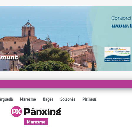
erguedà
Maresme
Bages
Solsonès
Pirineus
Maresme