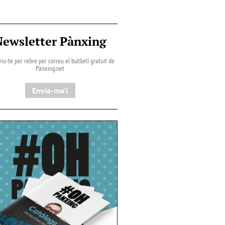
Newsletter Pànxing
iu-te per rebre per correu el butlletí gratuït de
Pànxing.net​
Envia-me'l