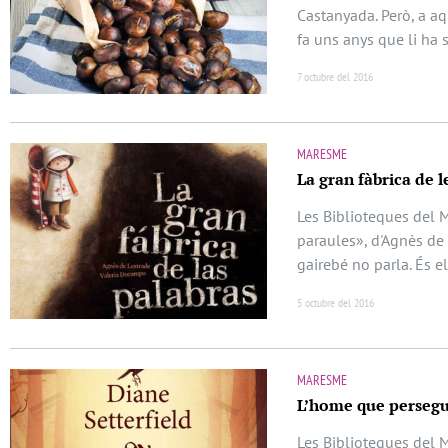
Castanyada. Però, a aq
fa uns anys que li ha
7 octubre del 2016
MARESME
La gran fàbrica de l
Les Biblioteques del 
paraules», d'Agnès de 
gairebé no parla. És el
5 octubre del 2016
MARESME
L’home que persegui
Les Biblioteques del 