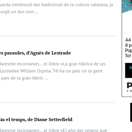
uesta celebració tan tradicional de la cultura catalana, ja
 sorgit un dur com …
es paraules, d’Agnès de Lestrade
Maresme recomanen… el llibre «La gran fàbrica de les
Lestradee William Ospina. “Hi ha un país on la gent
 país de la gran fàbric …
a el temps, de Diane Setterfield
Maresme recomanen… el llibre «El año del verano que