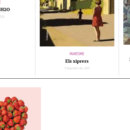
E
r H2O
2026
MARESME
Els xiprers
9 desembre del 2025