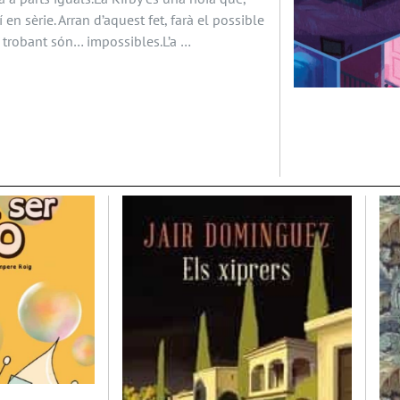
 en sèrie. Arran d’aquest fet, farà el possible
à trobant són… impossibles.L’a …