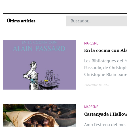
Últims artícles
MARESME
En la cocina con Al
Les Biblioteques del 
Passard», de Christoph
Christophe Blain barr
7 novembre del 2016
MARESME
Castanyada i Hallow
Amb l’estrena del mes 