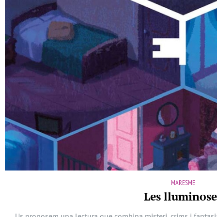
MARESME
Les lluminose
Us proposem una lectura que combina misteri, crims i fantasia