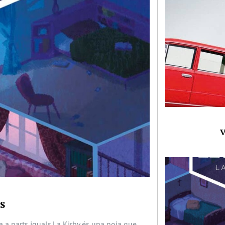
V
s
 a parts iguals.La Kirby és una noia que,