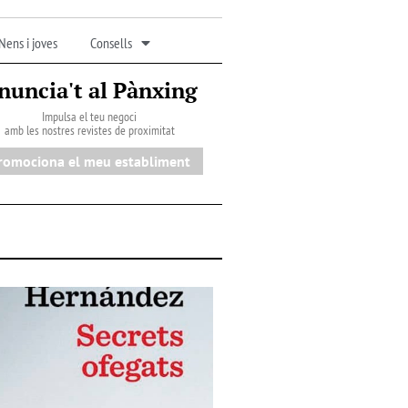
Nens i joves
Consells
nuncia't al Pànxing
Impulsa el teu negoci
amb les nostres revistes de proximitat
romociona el meu establiment