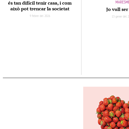
MARESM
és tan difícil tenir casa, i com
això pot trencar la societat
Jo vull se
9 febrer del 2026
13 gener del 