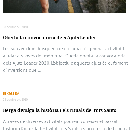
28 octubre del 2020
Oberta la convocatòria dels Ajuts Leader
Les subvencions busquen crear ocupació, generar activitat i
ajudar als joves del món rural Queda oberta la convocatòria
dels Ajuts Leader 2020. L’objectiu d’aquests ajuts és el foment
d’inversions que …
BERGUEDÀ
28 octubre del 2020
Berga divulga la història i els rituals de Tots Sants
A través de diverses activitats podrem conèixer el passat
històric d’aquesta festivitat Tots Sants és una festa dedicada al