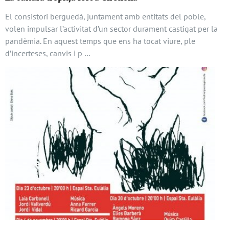
El consistori berguedà, juntament amb entitats del poble,
volen impulsar l’activitat d’un sector durament castigat per la
pandèmia. En aquest temps que ens ha tocat viure, ple
d’incerteses, canvis i p …