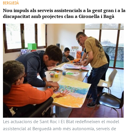
BERGUEDÀ
Nou impuls als serveis assistencials a la gent gran i a la
discapacitat amb projectes clau a Gironella i Bagà
Les actuacions de Sant Roc i El Blat redefineixen el model
assistencial al Berguedà amb més autonomia, serveis de