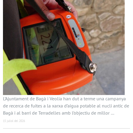
L’Ajuntament de Bagà i Veolia han dut a terme una campanya
de recerca de fuites a la xarxa d’aigua potable al nucli antic de
Bagà i al barri de Terradelles amb l’objectiu de millor …
15 juliol del 2026