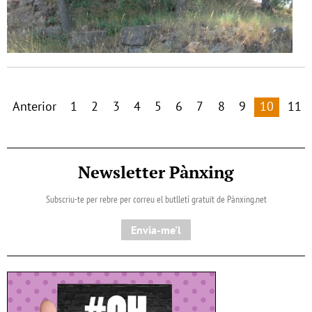
Anterior
1
2
3
4
5
6
7
8
9
10
11
Newsletter Pànxing
Subscriu-te per rebre per correu el butlletí gratuït de Pànxing.net​
Envia-me'l