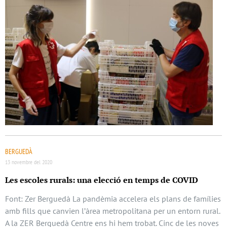
BERGUEDÀ
13 novembre del 2020
Les escoles rurals: una elecció en temps de COVID
Font: Zer Berguedà La pandèmia accelera els plans de famílies
amb fills que canvien l’àrea metropolitana per un entorn rural.
A la ZER Berguedà Centre ens hi hem trobat. Cinc de les noves