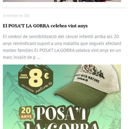
16 novembre del 2020
El POSA’T LA GORRA celebra vint anys
El símbol de sensibilització del càncer infantil arriba als 20
anys reivindicant suport a una malaltia que segueix afectant
moltes famílies El POSA’T LA GORRA celebra vint anys en un
marc insòlit de p …