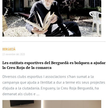
BERGUEDÀ
13 novembre del 2020
Les entitats esportives del Berguedà es bolquen a ajudar
la Creu Roja de la comarca
Diversos clubs esportius i associacions s’han sumat a la
campanya que ajuda a l’entitat a dur a terme els seus projectes
d’ajuda a la ciutadania. Enguany, la Creu Roja Berguedà, ha
demanat als clubs e …