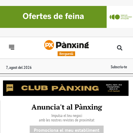
Berguedà
Subscriu-te
7, agost del 2026
Anuncia't al Pànxing
Impulsa el teu negoci
amb les nostres revistes de proximitat
Promociona el meu establiment