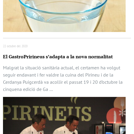
22 octubre del 2020
El GastroPririneus s’adapta a la nova normalitat
Malgrat la situació sanitària actual, el certamen ha volgut
seguir endavant i fer valdre la cuina del Pirineu i de la
Cerdanya Puigcerdà va acollir el passat 19 i 20 d’octubre la
cinquena edició de Ga …