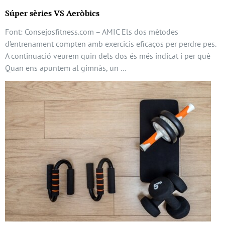
Súper sèries VS Aeròbics
Font: Consejosfitness.com – AMIC Els dos mètodes
d’entrenament compten amb exercicis eficaços per perdre pes.
A continuació veurem quin dels dos és més indicat i per què
Quan ens apuntem al gimnàs, un …