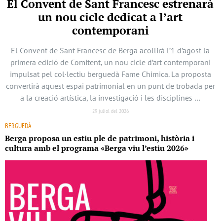
El Convent de Sant Francesc estrenarà
un nou cicle dedicat a l’art
contemporani
El Convent de Sant Francesc de Berga acollirà l’1 d’agost la
primera edició de Comitent, un nou cicle d’art contemporani
impulsat pel col·lectiu berguedà Fame Chimica. La proposta
convertirà aquest espai patrimonial en un punt de trobada per
a la creació artística, la investigació i les disciplines …
29 juliol del 2026
BERGUEDÀ
Berga proposa un estiu ple de patrimoni, història i
cultura amb el programa «Berga viu l’estiu 2026»