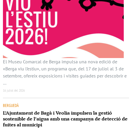
El Museu Comarcal de Berga impulsa una nova edició de
«Berga viu l’estiu», un programa que, del 17 de juliol al 3 de
setembre, ofereix exposicions i visites guiades per descobrir e
…
16 juliol del 2026
BERGUEDÀ
L’Ajuntament de Bagà i Veolia impulsen la gestió
sostenible de l’aigua amb una campanya de detecció de
fuites al municipi