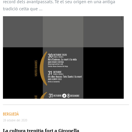
record dels avantpassats. Té el seu origen en una antiga
tradició celta que …
BERGUEDÀ
28 octubre del 2020
La cultura trepitja fort a Gironella