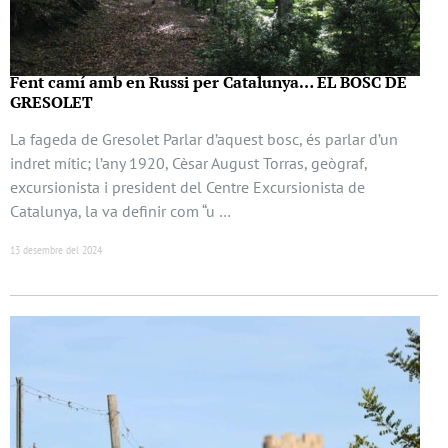
Fent camí amb en Russi per Catalunya… EL BOSC DE
GRESOLET
La fageda de Gresolet Parlar d’aquest bosc, és parlar d’un
indret mític; l’any 1920, Cèsar August Torras, geògraf,
excursionista i president del Centre Excursionista de
Catalunya, la va definir com “u …
13 desembre del 2024