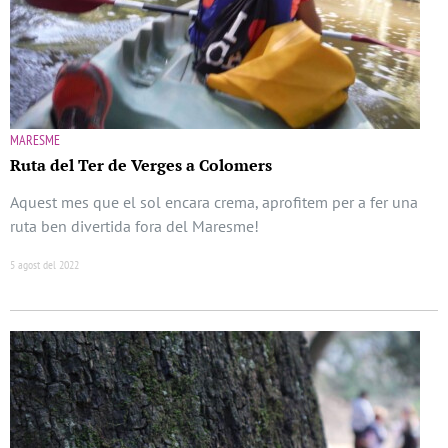
MARESME
Ruta del Ter de Verges a Colomers
Aquest mes que el sol encara crema, aprofitem per a fer una
ruta ben divertida fora del Maresme!
5 agost del 2022