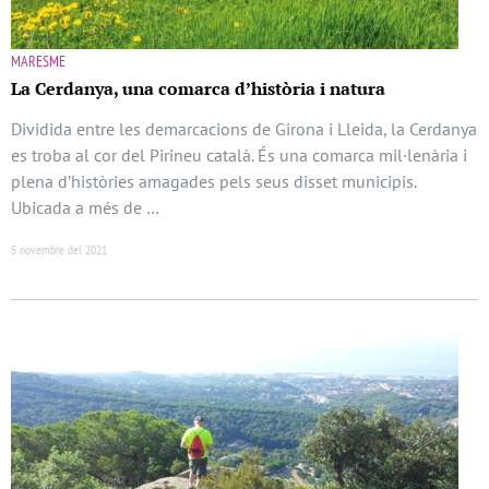
MARESME
La Cerdanya, una comarca d’història i natura
Dividida entre les demarcacions de Girona i Lleida, la Cerdanya
es troba al cor del Pirineu català. És una comarca mil·lenària i
plena d’històries amagades pels seus disset municipis.
Ubicada a més de …
5 novembre del 2021