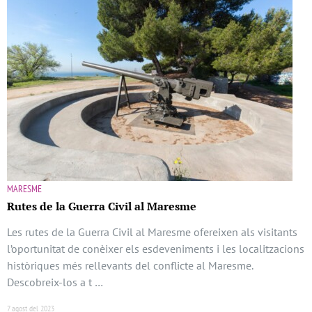
MARESME
Rutes de la Guerra Civil al Maresme
Les rutes de la Guerra Civil al Maresme ofereixen als visitants
l’oportunitat de conèixer els esdeveniments i les localitzacions
històriques més rellevants del conflicte al Maresme.
Descobreix-los a t …
7 agost del 2023