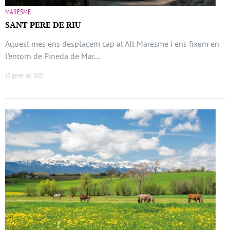
MARESME
SANT PERE DE RIU
Aquest mes ens desplacem cap al Alt Maresme i ens fixem en
l’entorn de Pineda de Mar…
13 gener del 2022