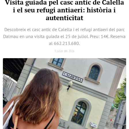
Visita guiada pel casc antic de Calella
i el seu refugi antiaeri: història i
autenticitat
Descobreix el casc antic de Calella i el refugi antiaeri del parc
Dalmau en una visita guiada el 25 de juliol. Preu: 14€. Reserva
al 662.213.680.
3 juliol del 2026