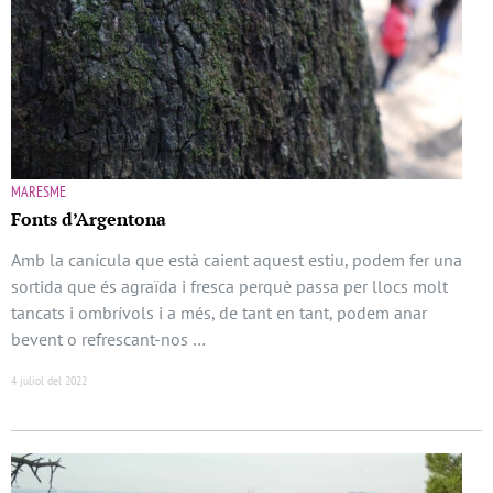
MARESME
Fonts d’Argentona
Amb la canícula que està caient aquest estiu, podem fer una
sortida que és agraïda i fresca perquè passa per llocs molt
tancats i ombrívols i a més, de tant en tant, podem anar
bevent o refrescant-nos …
4 juliol del 2022