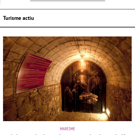
Turisme actiu
MARESME