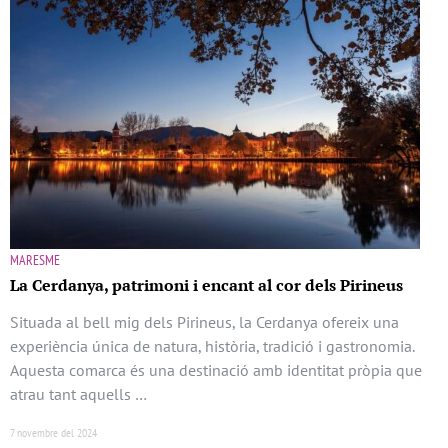
MARESME
La Cerdanya, patrimoni i encant al cor dels Pirineus
Situada al bell mig dels Pirineus, la Cerdanya ofereix una
experiència única de natura, història, tradició i gastronomia.
Aquesta comarca és una destinació amb identitat pròpia que
atrau tant aquells …
7 novembre del 2024