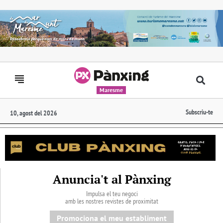
Maresme
Subscriu-te
10, agost del 2026
Anuncia't al Pànxing
Impulsa el teu negoci
amb les nostres revistes de proximitat
Promociona el meu establiment