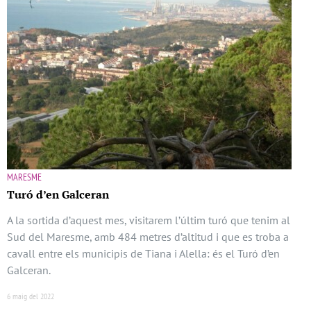
MARESME
Turó d’en Galceran
A la sortida d’aquest mes, visitarem l’últim turó que tenim al
Sud del Maresme, amb 484 metres d’altitud i que es troba a
cavall entre els municipis de Tiana i Alella: és el Turó d’en
Galceran.
6 maig del 2022