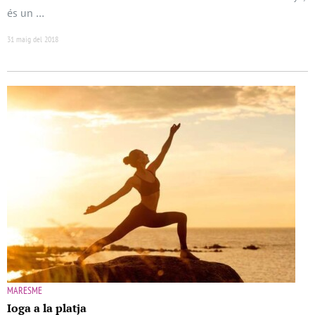
és un …
31 maig del 2018
MARESME
Ioga a la platja