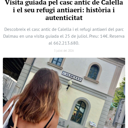
Visita guiada pel casc antic de Calella
i el seu refugi antiaeri: història i
autenticitat
Descobreix el casc antic de Calella i el refugi antiaeri del parc
Dalmau en una visita guiada el 25 de juliol. Preu: 14€. Reserva
al 662.213.680.
3 juliol del 2026