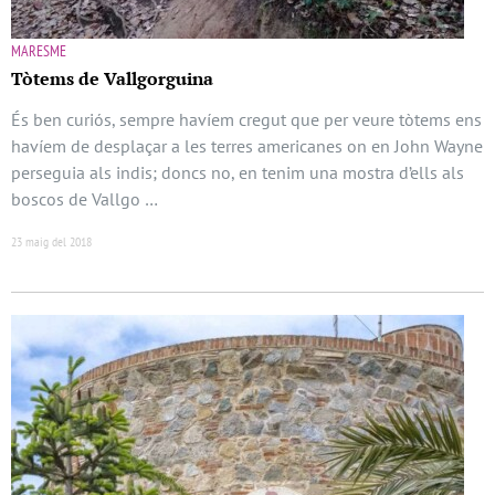
MARESME
Tòtems de Vallgorguina
És ben curiós, sempre havíem cregut que per veure tòtems ens
havíem de desplaçar a les terres americanes on en John Wayne
perseguia als indis; doncs no, en tenim una mostra d’ells als
boscos de Vallgo …
23 maig del 2018