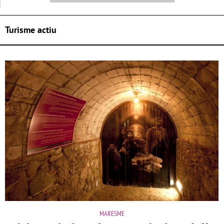
Turisme actiu
MARESME