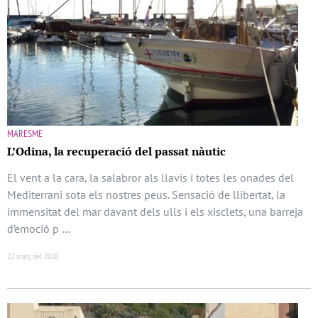
MARESME
L’Odina, la recuperació del passat nàutic
El vent a la cara, la salabror als llavis i totes les onades del
Mediterrani sota els nostres peus. Sensació de llibertat, la
immensitat del mar davant dels ulls i els xisclets, una barreja
d’emoció p …
22 març del 2018