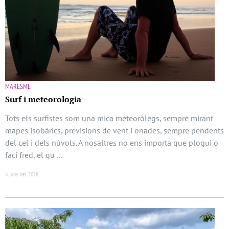
MARESME
Surf i meteorologia
Tots els surfistes som una mica meteoròlegs, sempre mirant
mapes isobàrics, previsions de vent i onades, sempre pendents
del cel i dels núvols. A nosaltres no ens importa que plogui o
faci fred, el qu …
6 juny del 2018