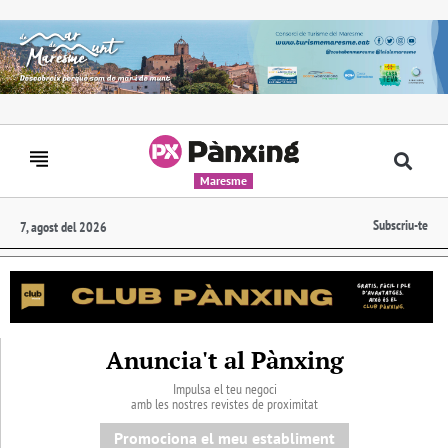
Maresme
Subscriu-te
7, agost del 2026
Anuncia't al Pànxing
Impulsa el teu negoci
amb les nostres revistes de proximitat
Promociona el meu establiment