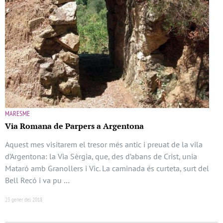
MARESME
Via Romana de Parpers a Argentona
Aquest mes visitarem el tresor més antic i preuat de la vila
d’Argentona: la Via Sèrgia, que, des d’abans de Crist, unia
Mataró amb Granollers i Vic. La caminada és curteta, surt del
Bell Recó i va pu …
23 gener del 2018