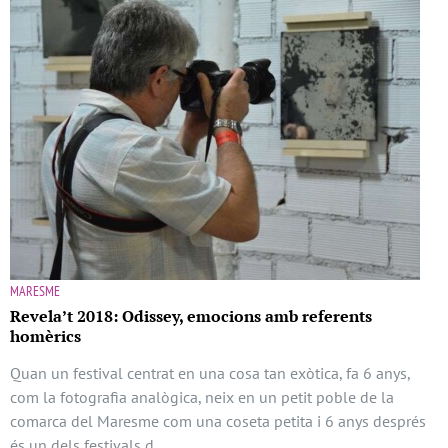
MARESME
Revela’t 2018: Odissey, emocions amb referents
homèrics
Quan un festival centrat en una cosa tan exòtica, fa 6 anys,
com la fotografia analògica, neix en un petit poble de la
comarca del Maresme com una coseta petita i 6 anys després
és un dels festivals d …