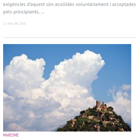
exigències d’aquest són acollides voluntàriament i acceptades
pels principiants, …
21 març del 2018
MARESME