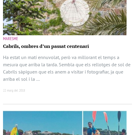
MARESME
Cabrils, ombres d’un passat centenari
Ha estat un matí ennuvolat, però va millorant el temps a
mesura que arriba la tarda. Sembla que els rellotges de sol de
Cabrils sàpiguen que els anem a visitar i fotografiar, ja que
arriba el sol i la …
22 maig del 2018