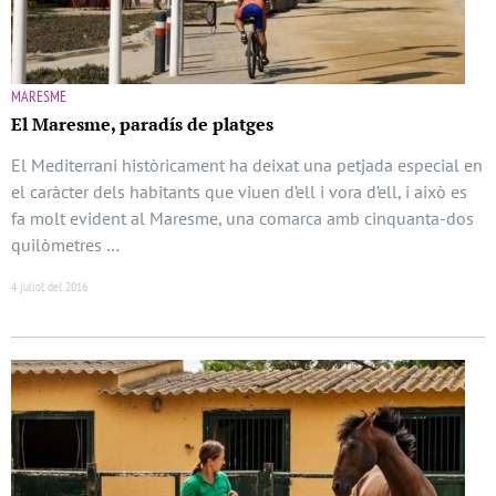
MARESME
El Maresme, paradís de platges
El Mediterrani històricament ha deixat una petjada especial en
el caràcter dels habitants que viuen d’ell i vora d’ell, i això es
fa molt evident al Maresme, una comarca amb cinquanta-dos
quilòmetres …
4 juliol del 2016