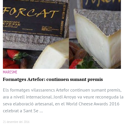
MARESME
Formatges Artefor: continuen sumant premis
Els formatges vilassarencs Artefor continuen sumant premis,
ara a nivell internacional. Jordi Arroyo va veure reconeguda la
seva elaboració artesanal, en el World Cheese Awards 2016
celebrat a Sant Se …
21 desembre del 2016