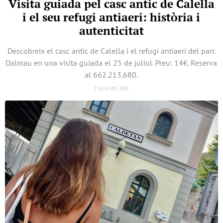
Visita guiada pel casc antic de Calella
i el seu refugi antiaeri: història i
autenticitat
Descobreix el casc antic de Calella i el refugi antiaeri del parc
Dalmau en una visita guiada el 25 de juliol. Preu: 14€. Reserva
al 662.213.680.
3 juliol del 2026