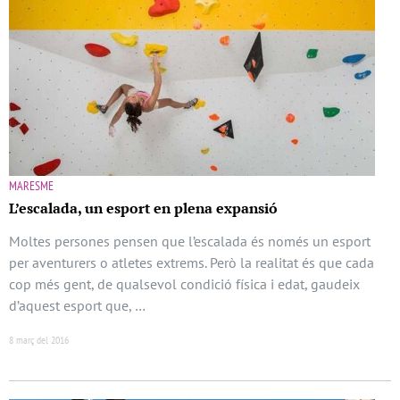
MARESME
L’escalada, un esport en plena expansió
Moltes persones pensen que l’escalada és només un esport
per aventurers o atletes extrems. Però la realitat és que cada
cop més gent, de qualsevol condició física i edat, gaudeix
d’aquest esport que, …
8 març del 2016