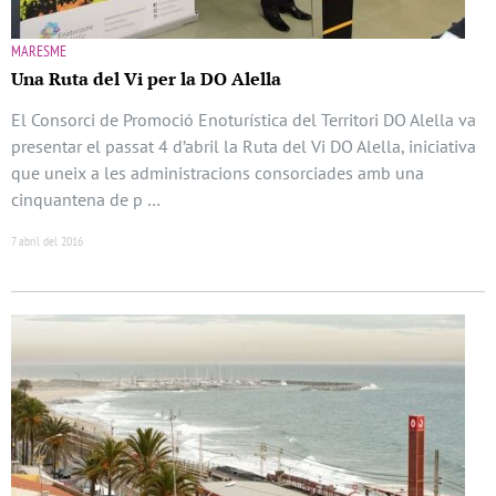
MARESME
Una Ruta del Vi per la DO Alella
El Consorci de Promoció Enoturística del Territori DO Alella va
presentar el passat 4 d’abril la Ruta del Vi DO Alella, iniciativa
que uneix a les administracions consorciades amb una
cinquantena de p …
7 abril del 2016