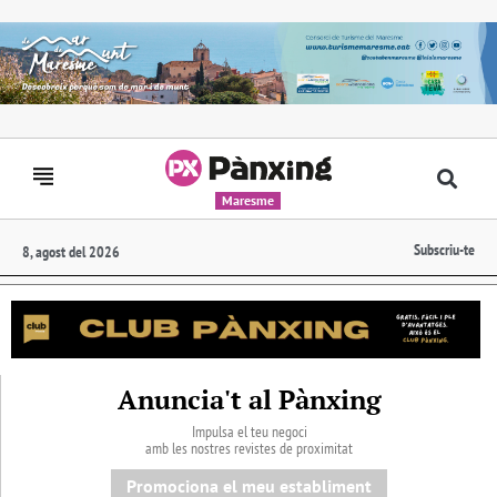
Maresme
Subscriu-te
8, agost del 2026
Anuncia't al Pànxing
Impulsa el teu negoci
amb les nostres revistes de proximitat
Promociona el meu establiment