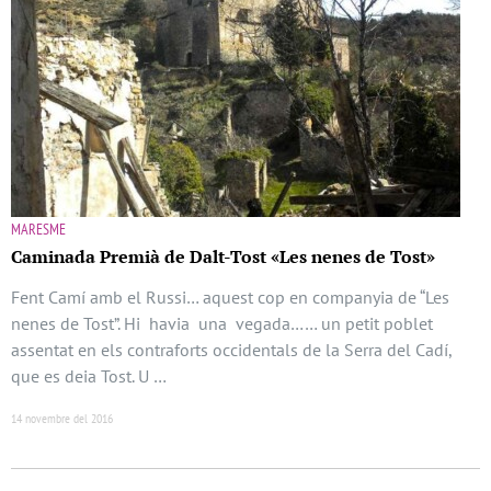
MARESME
Caminada Premià de Dalt-Tost «Les nenes de Tost»
Fent Camí amb el Russi… aquest cop en companyia de “Les
nenes de Tost”. Hi havia una vegada…… un petit poblet
assentat en els contraforts occidentals de la Serra del Cadí,
que es deia Tost. U …
14 novembre del 2016