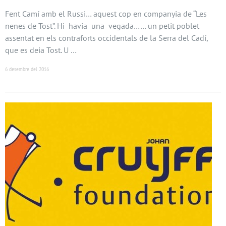
Fent Camí amb el Russi… aquest cop en companyia de “Les
nenes de Tost”. Hi havia una vegada…… un petit poblet
assentat en els contraforts occidentals de la Serra del Cadí,
que es deia Tost. U …
6 desembre del 2016