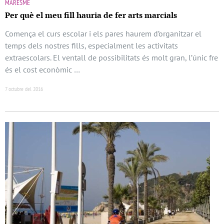
MARESME
Per què el meu fill hauria de fer arts marcials
Comença el curs escolar i els pares haurem d’organitzar el
temps dels nostres fills, especialment les activitats
extraescolars. El ventall de possibilitats és molt gran, l’únic fre
és el cost econòmic …
7 octubre del 2016