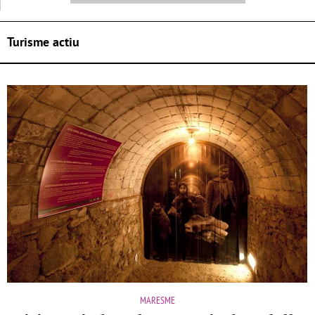
Turisme actiu
MARESME