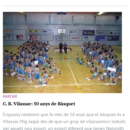
MARESME
C. B. Vilassar: 50 anys de Bàsquet
Enguany celebrem que fa més de 50 anys que el bàsquet és a
Vilassar. Mig segle des de que un grup de vilassarencs seduïts
per aquell nou esport, un esport diferent que James Naismith