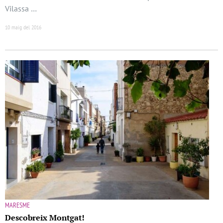
Vilassa …
10 maig del 2016
MARESME
Descobreix Montgat!