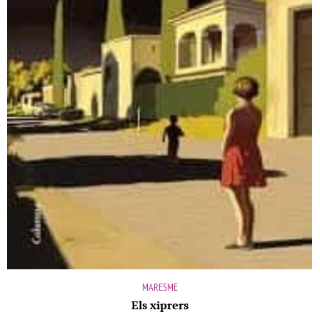
MARESME
Els xiprers