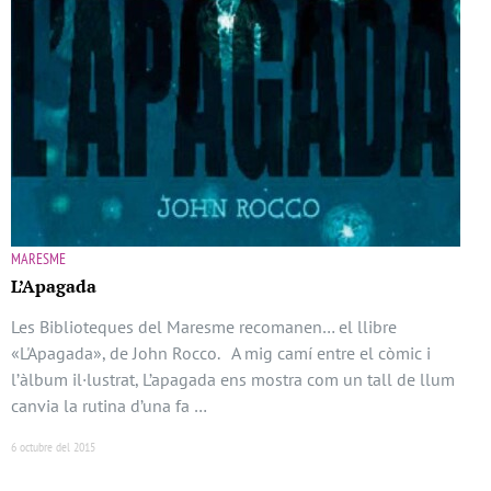
MARESME
L’Apagada
Les Biblioteques del Maresme recomanen… el llibre
«L'Apagada», de John Rocco. A mig camí entre el còmic i
l’àlbum il·lustrat, L’apagada ens mostra com un tall de llum
canvia la rutina d’una fa …
6 octubre del 2015