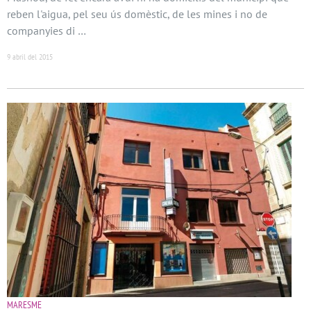
reben l'aigua, pel seu ús domèstic, de les mines i no de
companyies di …
9 abril del 2015
MARESME