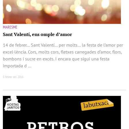
MARESME
Sant Valentí, ens omple d’amor
14 de febrer… Sant Valentí… per molts… la festa de l’amor per
excel·lència. Cors, molts cors, fletxes carregades d’amor, flors,
bombons i sucre en excés. I encara que sigui una festa
importada d …
5 febrer del 2016