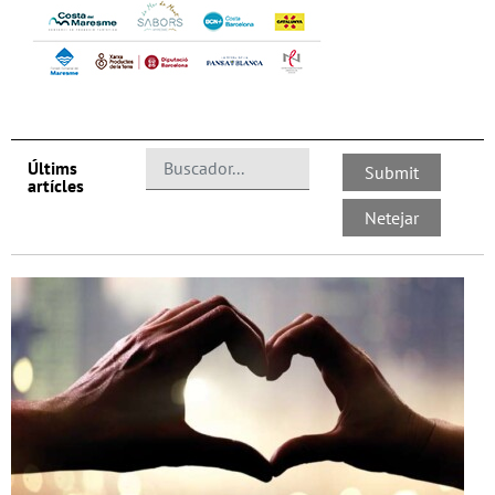
Últims
artícles