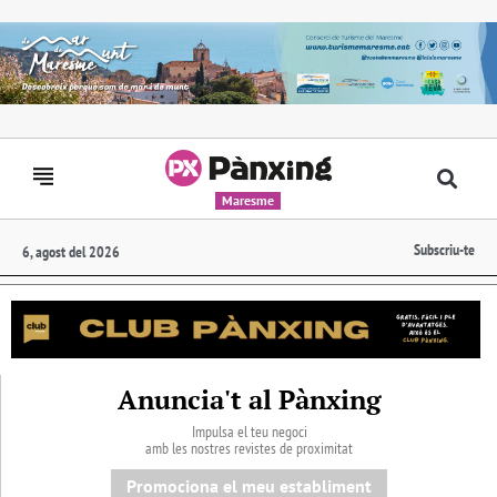
Maresme
Subscriu-te
6, agost del 2026
Anuncia't al Pànxing
Impulsa el teu negoci
amb les nostres revistes de proximitat
Promociona el meu establiment