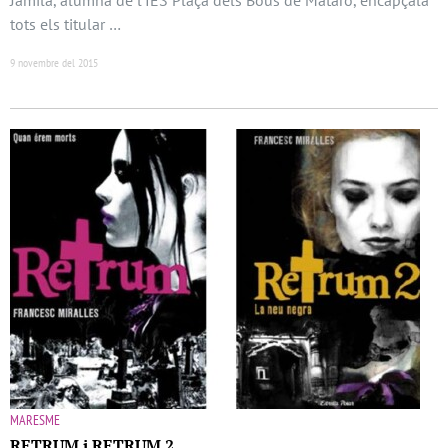
Jamila, alumna de l’IES Plaça dels Bous de Mataró, encapçala
tots els titular …
9 novembre del 2015
MARESME
RETRUM i RETRUM 2