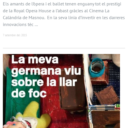
Els amants de l’òpera i el ballet tenen enguany tot el prestigi
de la Royal Opera House a l’abast gràcies al Cinema La
Calàndria de Masnou. En la seva línia d’invertir en les darreres
innovacions tèc …
7 setembre del 2015