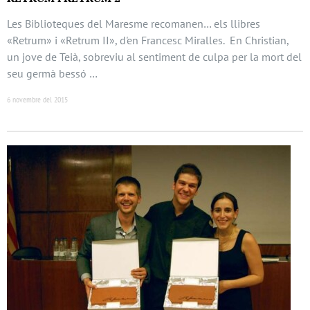
Les Biblioteques del Maresme recomanen… els llibres
«Retrum» i «Retrum II», d'en Francesc Miralles. En Christian,
un jove de Teià, sobreviu al sentiment de culpa per la mort del
seu germà bessó …
6 novembre del 2015