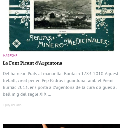
MARESME
La Font Picant d’Argentona
Del balneari Prats al manantial Burriach 1783-2010. Aquest
treball, creat per en Pep Padrós i guardonat amb el Premi
Burriac 2013, ens porta a l’Argentona de la cura d’aigües al
bell mig del segle XIX …
9 juny del 2015