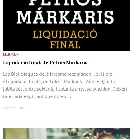
MARESME
Liquidació final, de Petros Márkaris
Les Biblioteques del Maresme recomanen… el llibre
«Liquidació final», de Petros Márkaris. Atenes. Quatre
jubilades, entre seixanta i setanta anys, se suïciden. Deixen
una carta explicant que no vo …
8 gener del 2016