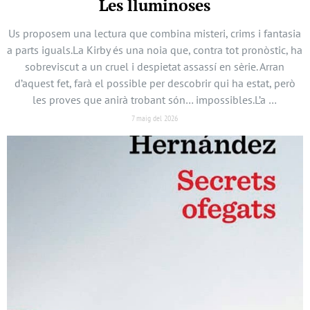
Les lluminoses
Us proposem una lectura que combina misteri, crims i fantasia
a parts iguals.La Kirby és una noia que, contra tot pronòstic, ha
sobreviscut a un cruel i despietat assassí en sèrie. Arran
d’aquest fet, farà el possible per descobrir qui ha estat, però
les proves que anirà trobant són… impossibles.L’a …
7 maig del 2026