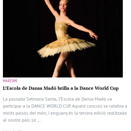
MARESME
L’Escola de Dansa Madó brilla a la Dance World Cup
La passada Setmana Santa, l’Escola de Dansa Madó va
participar a la DANCE WORLD CUP. Aquest concurs se celebra a
molts països del món, i enguany és la tercera edició realitzada
al nostre país. L'e …