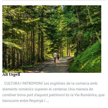
Alt Urgell
CULTURA I PATROMONI Les esglésies de la comarca amb
elements romànics superen el centenar. Una manera de
conèixer bona part d'aquest patrimoni és la Via Romànica, que
transcorre entre Perpinyà i …