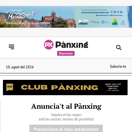
Maresme
Subscriu-te
10, agost del 2026
Anuncia't al Pànxing
Impulsa el teu negoci
amb les nostres revistes de proximitat
Promociona el meu establiment