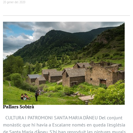
20 gener del 2020
Pallars Sobirà
CULTURA I PATROMONI SANTA MARIA D'ÀNEU Del conjunt
monàstic que hi havia a Escalarre només en queda l'església
de Santa Maria d'Àneu. S'hi han reproduït les pintures murals