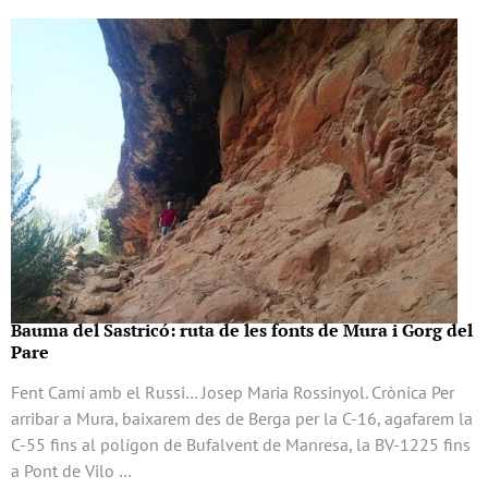
Bauma del Sastricó: ruta de les fonts de Mura i Gorg del
Pare
Fent Camí amb el Russi… Josep Maria Rossinyol. Crònica Per
arribar a Mura, baixarem des de Berga per la C-16, agafarem la
C-55 fins al polígon de Bufalvent de Manresa, la BV-1225 fins
a Pont de Vilo …