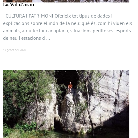
La Val d’aran
CULTURA I PATRIMONI Oferieix tot tipus de dades i
explicacions sobre el món de la neu: què és, com hi viuen els
animals, arquitectura adaptada, situacions perilloses, esports
de neu i estacions d …
17 gener del 2020