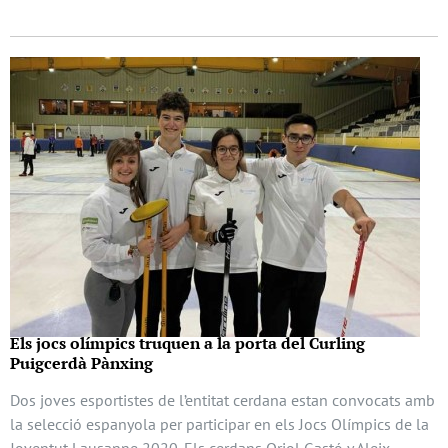
Els jocs olímpics truquen a la porta del Curling
Puigcerdà Pànxing
Dos joves esportistes de l’entitat cerdana estan convocats amb
la selecció espanyola per participar en els Jocs Olímpics de la
Joventut Lausanne 2020. Els cerdans Oriol Gastó y Aleix