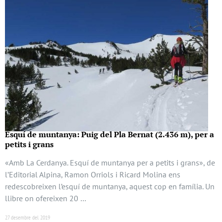
Esquí de muntanya: Puig del Pla Bernat (2.436 m), per a
petits i grans
«Amb La Cerdanya. Esquí de muntanya per a petits i grans», de
l’Editorial Alpina, Ramon Orriols i Ricard Molina ens
redescobreixen l’esquí de muntanya, aquest cop en família. Un
llibre on ofereixen 20 …
27 desembre del 2019