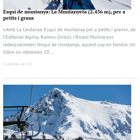
Esquí de muntanya: La Muntanyeta (2.436 m), per a
petits i grans
«Amb La Cerdanya. Esquí de muntanya per a petits i grans», de
l’Editorial Alpina, Ramon Orriols i Ricard Molina ens
redescobreixen l’esquí de muntanya, aquest cop en família. Un
llibre on ofereixen 20 …
16 desembre del 2019