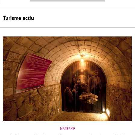
Turisme actiu
MARESME