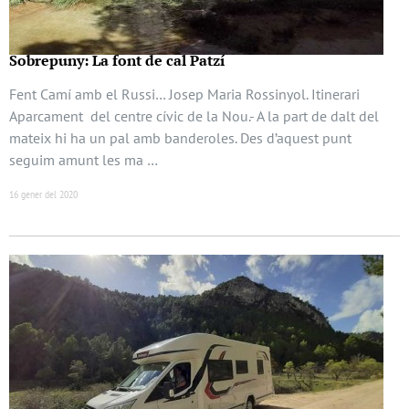
Sobrepuny: La font de cal Patzí
Fent Camí amb el Russi… Josep Maria Rossinyol. Itinerari
Aparcament del centre cívic de la Nou.- A la part de dalt del
mateix hi ha un pal amb banderoles. Des d’aquest punt
seguim amunt les ma …
16 gener del 2020