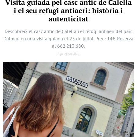
Visita guiada pel casc antic de Calella
i el seu refugi antiaeri: història i
autenticitat
Descobreix el casc antic de Calella i el refugi antiaeri del parc
Dalmau en una visita guiada el 25 de juliol. Preu: 14€. Reserva
al 662.213.680.
3 juliol del 2026