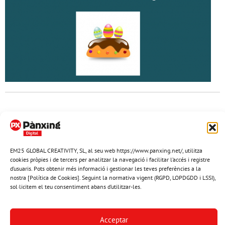
Anterior
1
2
3
4
5
6
7
8
9
Següent
EM25 GLOBAL CREATIVITY, SL, al seu web https://www.panxing.net/, utilitza
cookies pròpies i de tercers per analitzar la navegació i facilitar l’accés i registre
Newsletter Pànxing
d’usuaris. Pots obtenir més informació i gestionar les teves preferències a la
nostra [Política de Cookies]. Seguint la normativa vigent (RGPD, LOPDGDD i LSSI),
sol·licitem el teu consentiment abans d’utilitzar-les.
Subscriu-te per rebre per correu el butlletí gratuït de Pànxing.net​
Envia-me'l
Acceptar