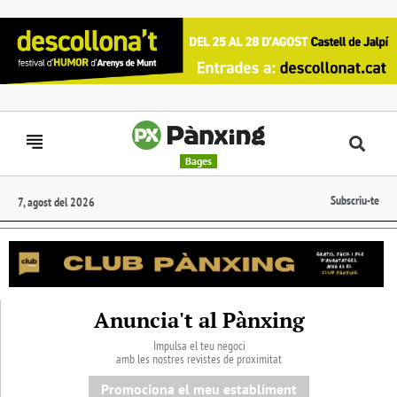
Bages
Subscriu-te
7, agost del 2026
Anuncia't al Pànxing
Impulsa el teu negoci
amb les nostres revistes de proximitat
Promociona el meu establiment