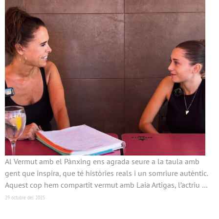
Al Vermut amb el Pànxing ens agrada seure a la taula amb
gent que inspira, que té històries reals i un somriure autèntic.
Aquest cop hem compartit vermut amb Laia Artigas, l’actriu …
29 octubre del 2025