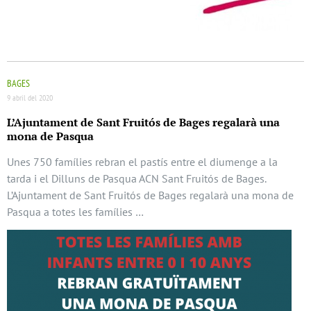
BAGES
9 abril del 2020
L’Ajuntament de Sant Fruitós de Bages regalarà una
mona de Pasqua
Unes 750 famílies rebran el pastís entre el diumenge a la
tarda i el Dilluns de Pasqua ACN Sant Fruitós de Bages.
L’Ajuntament de Sant Fruitós de Bages regalarà una mona de
Pasqua a totes les famílies …