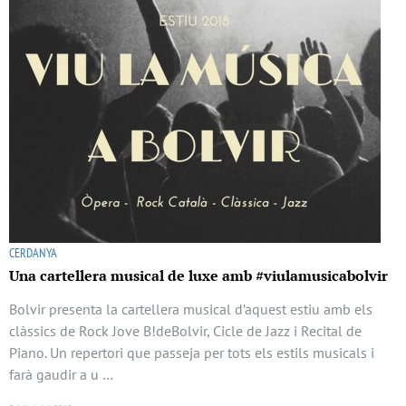
CERDANYA
Una cartellera musical de luxe amb #viulamusicabolvir
Bolvir presenta la cartellera musical d’aquest estiu amb els
clàssics de Rock Jove B!deBolvir, Cicle de Jazz i Recital de
Piano. Un repertori que passeja per tots els estils musicals i
farà gaudir a u …