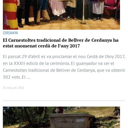
CERDANYA
El Carnestoltes tradicional de Bellver de Cerdanya ha
estat anomenat cerdà de l’any 2017
El passat 29 d’abril es va proclamar el nou Cerdà de l’Any 2017,
en la XXXII edició de la cerimònia. El guanyador va ser el
Carnestoltes tradicional de Bellver de Cerdanya, que va obtenir
302 vots. El …
31 maig del 2018