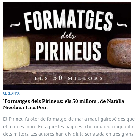
CERDANYA
‘Formatges dels Pirineus: els 50 millors’, de Natàlia
Nicolau i Laia Pont
El Pirineu fa olor de formatge, de mar a mar, i gairebé des que
el món és món. En aquestes pàgines n’hi trobareu cinquanta
dels millors. Les autores han dividit la serralada en tres grans