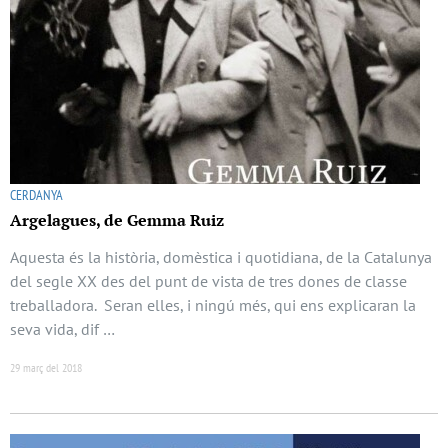
CERDANYA
Argelagues, de Gemma Ruiz
Aquesta és la història, domèstica i quotidiana, de la Catalunya
del segle XX des del punt de vista de tres dones de classe
treballadora. Seran elles, i ningú més, qui ens explicaran la
seva vida, dif …
29 març del 2018