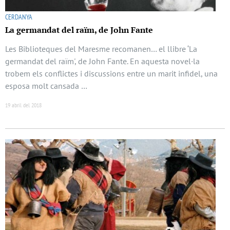
CERDANYA
La germandat del raïm, de John Fante
Les Biblioteques del Maresme recomanen… el llibre ‘La
germandat del raïm', de John Fante. En aquesta novel·la
trobem els conflictes i discussions entre un marit infidel, una
esposa molt cansada …
19 abril del 2018