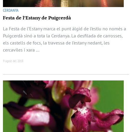
CERDANYA
Festa de l’Estany de Puigcerdà
La Festa de l’Estany marca el punt àlgid de l’estiu no només a
Puigcerdà sinó a tota la Cerdanya. La desfilada de carrosses,
els castells de focs, la travessa de l’estany nedant, les
cercaviles i xara …
9 agost del 2018