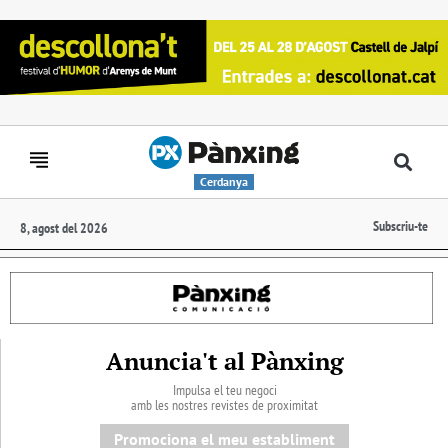
Cerdanya
Subscriu-te
8, agost del 2026
Anuncia't al Pànxing
Impulsa el teu negoci
amb les nostres revistes de proximitat
Promociona el meu establiment