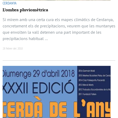
CERDANYA
L’ombra pluviomètrica
Si mirem amb una certa cura els mapes climàtics de Cerdanya,
concretament els de precipitacions, veurem que les muntanyes
que envolten la vall detenen una part important de les
precipitacions habitual …
28 febrer del 2018