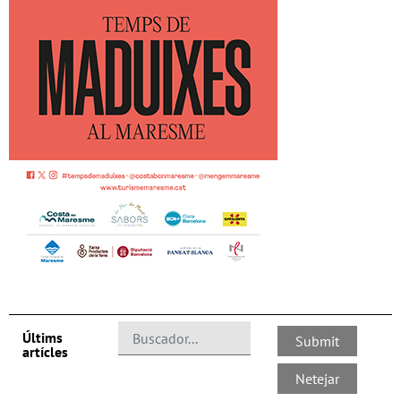
Últims
artícles