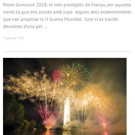
Premi Goncourt 2018, el més prestigiós de França, per aquesta
novel·la que ens acosta amb lupa alguns dels esdeveniments
que van propiciar la II Guerra Mundial. Com si es tractés
d’escenes d’una pel …
9 agost del 2018