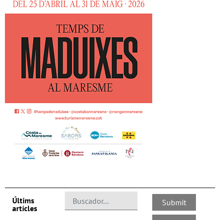
Últims
artícles