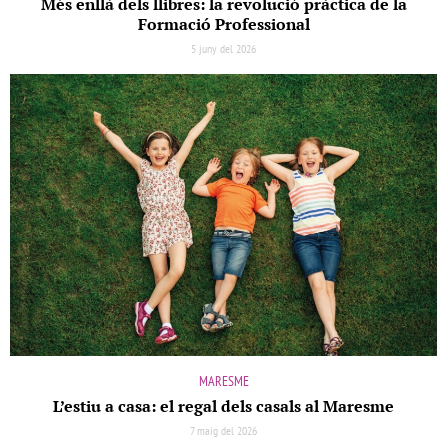
Més enllà dels llibres: la revolució pràctica de la
Formació Professional
5 juny del 2026
MARESME
L’estiu a casa: el regal dels casals al Maresme
7 maig del 2026