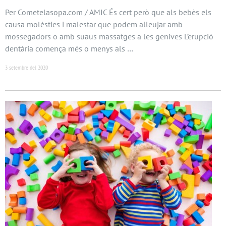
Per Cometelasopa.com / AMIC És cert però que als bebès els
causa molèsties i malestar que podem alleujar amb
mossegadors o amb suaus massatges a les genives L’erupció
dentària comença més o menys als …
3 setembre del 2020