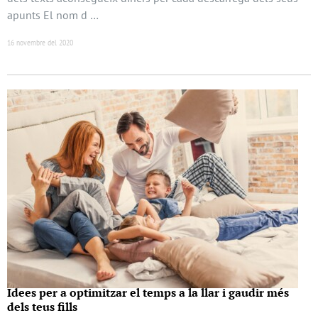
apunts El nom d …
16 novembre del 2020
Idees per a optimitzar el temps a la llar i gaudir més
dels teus fills