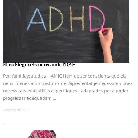
El col·legi i els nens amb TDAH
Per: familiaysalud.es – AMIC Hem de ser conscients que els
nens i nenes amb trastorns de l’aprenentatge necessiten unes
necessitats educatives específiques i adaptades per a poder
progressar adequadam …
14 octubre del 2020