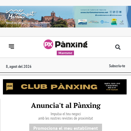
Maresme
Subscriu-te
8, agost del 2026
Anuncia't al Pànxing
Impulsa el teu negoci
amb les nostres revistes de proximitat
Promociona el meu establiment