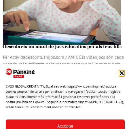
Descobreix un munt de jocs educatius per als teus fills
Per Actividadescontushijos.com / AMIC Els videojocs són cada
vegada més utilitzats pels menors espanyols i la tecnologia
avança oferint molta diversitat de jocs, més realisme i fins i tot
la connectiv …
EM25 GLOBAL CREATIVITY, SL, al seu web https://www.panxing.net/, utilitza
4 agost del 2020
cookies pròpies i de tercers per analitzar la navegació i facilitar l’accés i registre
d’usuaris. Pots obtenir més informació i gestionar les teves preferències a la
nostra [Política de Cookies]. Seguint la normativa vigent (RGPD, LOPDGDD i LSSI),
sol·licitem el teu consentiment abans d’utilitzar-les.
Acceptar