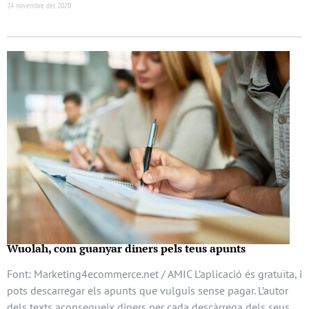
24 novembre del 2020
Wuolah, com guanyar diners pels teus apunts
Font: Marketing4ecommerce.net / AMIC L’aplicació és gratuïta, i
pots descarregar els apunts que vulguis sense pagar. L’autor
dels texts aconsegueix diners per cada descàrrega dels seus