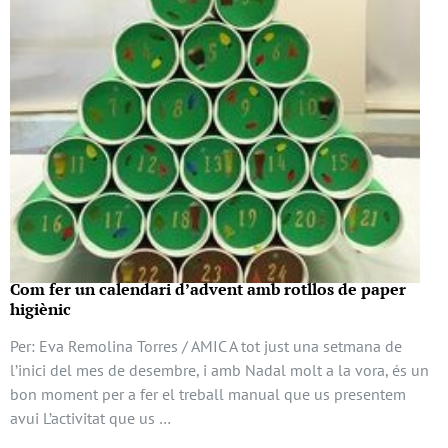
Com fer un calendari d’advent amb rotllos de paper
higiènic
Per: Eva Remolina Torres / AMIC A tot just una setmana de
l’inici del mes de desembre, i amb Nadal molt a la vora, és un
bon moment per a fer el treball manual que us presentem
avui L’activitat que us …