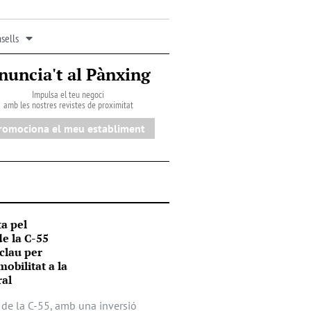
sells
nuncia't al Pànxing
Impulsa el teu negoci
amb les nostres revistes de proximitat
romociona el meu establiment
a pel
e la C-55
clau per
obilitat a la
ral
de la C-55, amb una inversió