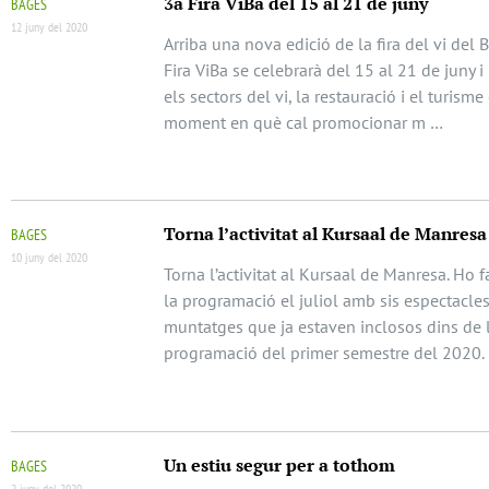
3a Fira ViBa del 15 al 21 de juny
BAGES
12 juny del 2020
Arriba una nova edició de la fira del vi del 
Fira ViBa se celebrarà del 15 al 21 de juny i
els sectors del vi, la restauració i el turisme
moment en què cal promocionar m …
Torna l’activitat al Kursaal de Manresa
BAGES
10 juny del 2020
Torna l’activitat al Kursaal de Manresa. Ho 
la programació el juliol amb sis espectacles
muntatges que ja estaven inclosos dins de 
programació del primer semestre del 2020.
Un estiu segur per a tothom
BAGES
2 juny del 2020