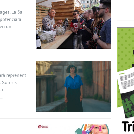
Bages. La 3a
 potenciarà
 en un
farà reprenent
. Són sis
la
 …