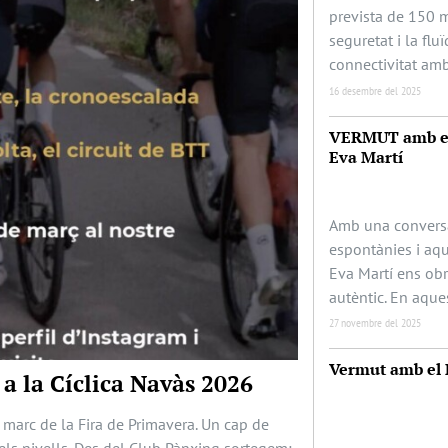
prevista de 150 m
seguretat i la fluï
connectivitat amb
16 desembre del 2025
VERMUT amb el
Eva Martí
Amb una conversa
espontànies i aqu
Eva Martí ens obr
autèntic. En aque
27 novembre del 2025
Vermut amb el 
 a la Cíclica Navàs 2026
l marc de la Fira de Primavera. Un cap de
els nivells. Des del Club Pànxing sortegem: