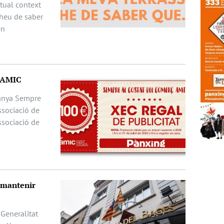
ctual context
 heu de saber
en
ç AMIC
panya Sempre
ssociació de
ssociació de
 mantenir
Generalitat