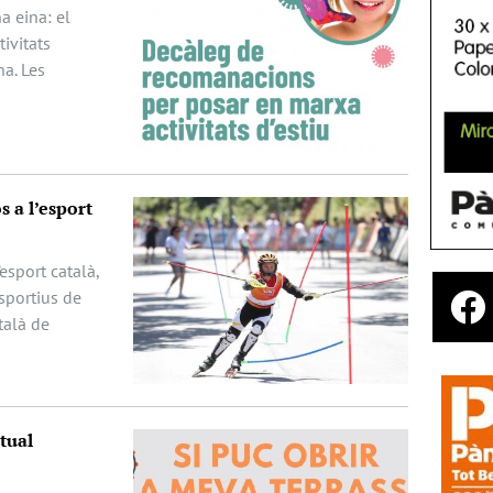
a eina: el
tivitats
na. Les
s a l’esport
esport català,
esportius de
talà de
tual