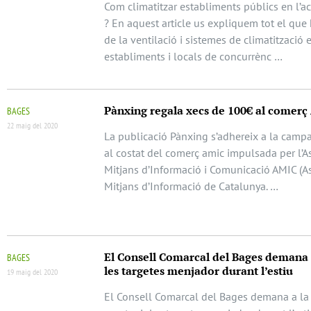
Com climatitzar establiments públics en l’a
? En aquest article us expliquem tot el que
de la ventilació i sistemes de climatització 
establiments i locals de concurrènc …
Pànxing regala xecs de 100€ al comer
BAGES
22 maig del 2020
La publicació Pànxing s’adhereix a la cam
al costat del comerç amic impulsada per l’A
Mitjans d’Informació i Comunicació AMIC (A
Mitjans d’Informació de Catalunya. …
El Consell Comarcal del Bages demana
BAGES
les targetes menjador durant l’estiu
19 maig del 2020
El Consell Comarcal del Bages demana a la 