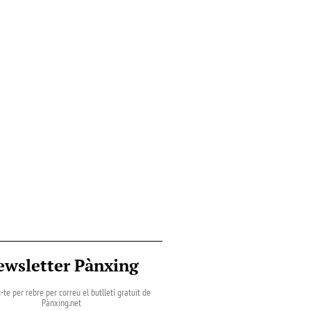
ewsletter Pànxing
-te per rebre per correu el butlletí gratuït de
Pànxing.net​