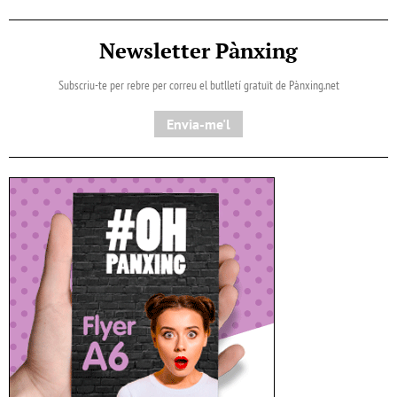
Newsletter Pànxing
Subscriu-te per rebre per correu el butlletí gratuït de Pànxing.net​
Envia-me'l