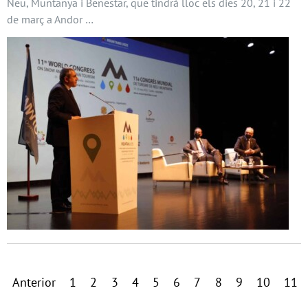
Neu, Muntanya i Benestar, que tindrà lloc els dies 20, 21 i 22
de març a Andor …
Anterior
1
2
3
4
5
6
7
8
9
10
11