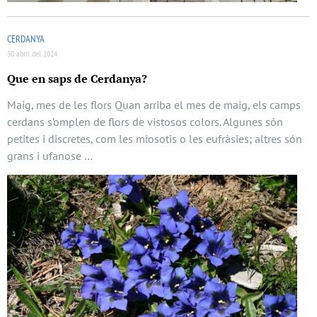
CERDANYA
30 abril del 2024
Que en saps de Cerdanya?
Maig, mes de les flors Quan arriba el mes de maig, els camps
cerdans s’omplen de flors de vistosos colors. Algunes són
petites i discretes, com les miosotis o les eufràsies; altres són
grans i ufanose …