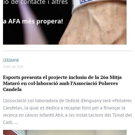
CERDANYA
4 abril del 2024
Esports presenta el projecte inclusiu de la 26a Mitja
Mataró en col·laboració amb l’Associació Polseres
Candela
L’associació col·laboradora de l’edició d’enguany serà «Polseres
Candela», la qual es dedica a recaptar fons per a finançar la
recerca en càncer infantil Ahir, a les instal·lacions del Túnel del
Cadí, …