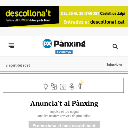
Cerdanya
Subscriu-te
7, agost del 2026
Anuncia't al Pànxing
Impulsa el teu negoci
amb les nostres revistes de proximitat
Promociona el meu establiment