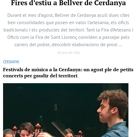
Fires d’estiu a Bellver de Cerdanya
Durant el mes d’agost, Bellver de Cerdanya acull dues cites
ben consolidades que posen en valor l’artesania, els oficis
tradicionals i els productes del territori. Tant la Fira d’Artesans i
Oficis com la Fira de Sant Llorenç conviden a passejar pels
carrers del poble, descobrir elaboracions de proxi …
30 juliol del 2026
CERDANYA
Festivals de música a la Cerdanya: un agost ple de petits
concerts per gaudir del territori