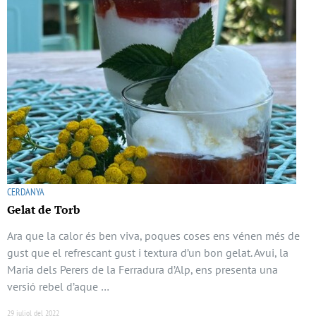
CERDANYA
Gelat de Torb
Ara que la calor és ben viva, poques coses ens vénen més de
gust que el refrescant gust i textura d’un bon gelat. Avui, la
Maria dels Perers de la Ferradura d’Alp, ens presenta una
versió rebel d’aque …
29 juliol del 2022