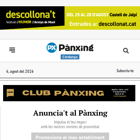
Cerdanya
Subscriu-te
6, agost del 2026
Anuncia't al Pànxing
Impulsa el teu negoci
amb les nostres revistes de proximitat
Promociona el meu establiment