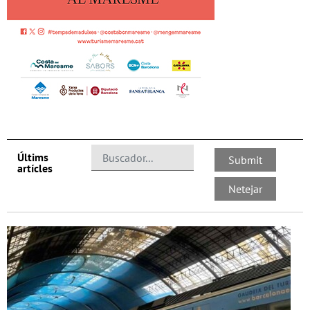
Últims
artícles