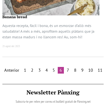
Banana bread
Aquesta recepta, fàcil i bona, és un esmorzar d’allò més
saludable! A més a més, aprofitem aquells plàtans que ja
estan massa madurs i no llancem res! Au, som-hi!
25 agost del 2023
Anterior
1
2
3
4
5
6
7
8
9
10
11
Newsletter Pànxing
Subscriu-te per rebre per correu el butlletí gratuït de Pànxing.net​