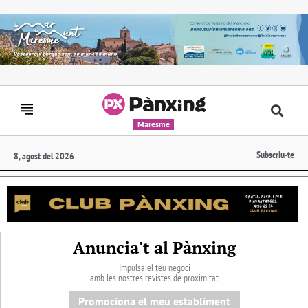
Maresme
Subscriu-te
8, agost del 2026
Anuncia't al Pànxing
Impulsa el teu negoci
amb les nostres revistes de proximitat
Promociona el meu establiment