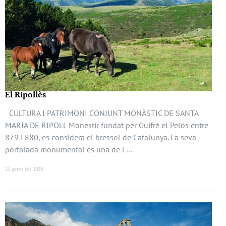
El Ripollès
CULTURA I PATRIMONI CONJUNT MONÀSTIC DE SANTA
MARIA DE RIPOLL Monestir fundat per Guifré el Pelós entre
879 i 880, es considera el bressol de Catalunya. La seva
portalada monumental és una de l …
21 gener del 2020