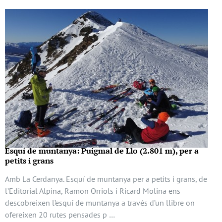
Esquí de muntanya: Puigmal de Llo (2.801 m), per a
petits i grans
Amb La Cerdanya. Esquí de muntanya per a petits i grans, de
l’Editorial Alpina, Ramon Orriols i Ricard Molina ens
descobreixen l’esquí de muntanya a través d’un llibre on
ofereixen 20 rutes pensades p …