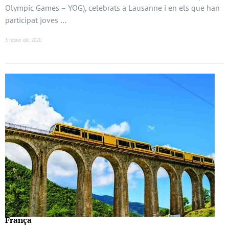
Olympic Games – YOG), celebrats a Lausanne i en els que han
participat joves …
3 febrer del 2020
França