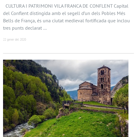
CULTURA I PATRIMONI VILA FRANCA DE CONFLENT Capital
del Conflent distingida amb el segell d’un dels Pobles Més
Bells de França, és una ciutat medieval fortificada que inclou
tres punts declarat …
22 gener del 2020