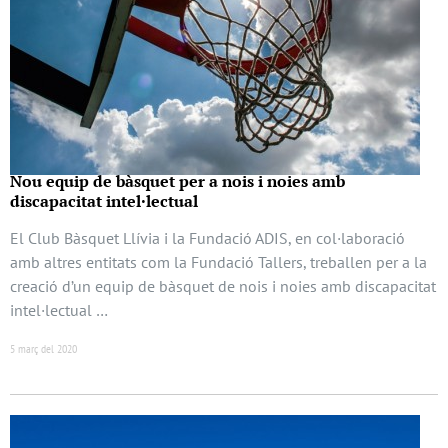
Nou equip de bàsquet per a nois i noies amb
discapacitat intel·lectual
El Club Bàsquet Llívia i la Fundació ADIS, en col·laboració
amb altres entitats com la Fundació Tallers, treballen per a la
creació d’un equip de bàsquet de nois i noies amb discapacitat
intel·lectual …
5 març del 2020