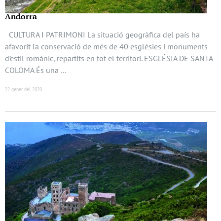
Andorra
CULTURA I PATRIMONI La situació geogràfica del país ha
afavorit la conservació de més de 40 esglésies i monuments
d’estil romànic, repartits en tot el territori. ESGLÉSIA DE SANTA
COLOMA És una …
22 gener del 2020