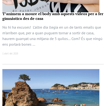
T’animem a moure el body amb aquests vídeos per a fer
gimnàstica des de casa
No hi ha excuses! L’altre dia llegia en un de tants emails que
m’arriben que, per a quan puguem tornar a sortir de casa,
haurem guanyat una mitjana de 5 quilos… Com? És que ningú
ens portarà bones …
1 abril del 2020