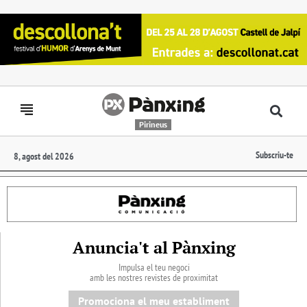
Pirineus
Subscriu-te
8, agost del 2026
Anuncia't al Pànxing
Impulsa el teu negoci
amb les nostres revistes de proximitat
Promociona el meu establiment