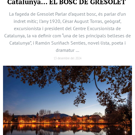
Catalunya… EL BOSC DE GRESOLET
La fageda de Gresolet Parlar d’aquest bosc, és parlar d’un
indret mític; l’any 1920, Cèsar August Torras, geògraf,
excursionista i president del Centre Excursionista de
Catalunya, la va definir com “una de les principals belleses de
Catalunya”, i Ramón Suriñach Senties, novel·lista, poeta i
dramatur …
13 desembre del 2024