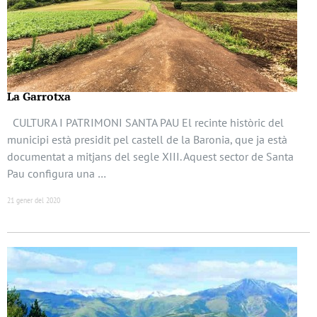
La Garrotxa
CULTURA I PATRIMONI SANTA PAU El recinte històric del
municipi està presidit pel castell de la Baronia, que ja està
documentat a mitjans del segle XIII. Aquest sector de Santa
Pau configura una …
21 gener del 2020