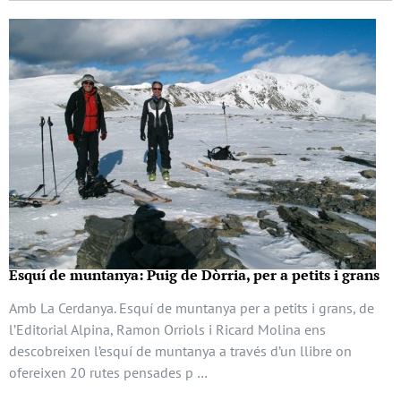
Esquí de muntanya: Puig de Dòrria, per a petits i grans
Amb La Cerdanya. Esquí de muntanya per a petits i grans, de
l’Editorial Alpina, Ramon Orriols i Ricard Molina ens
descobreixen l’esquí de muntanya a través d’un llibre on
ofereixen 20 rutes pensades p …