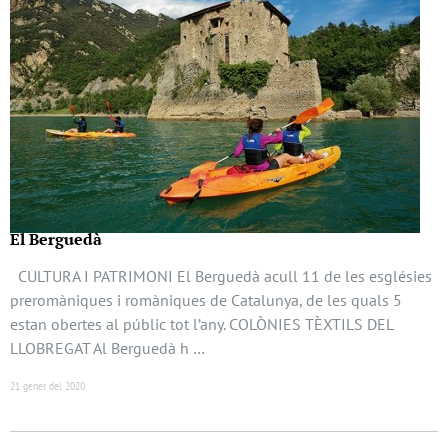
El Berguedà
CULTURA I PATRIMONI El Berguedà acull 11 de les esglésies
preromàniques i romàniques de Catalunya, de les quals 5
estan obertes al públic tot l’any. COLÒNIES TÈXTILS DEL
LLOBREGAT Al Berguedà h …
21 gener del 2020