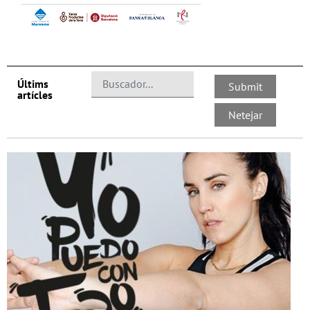
Últims
artícles