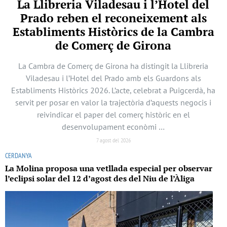
La Llibreria Viladesau i l’Hotel del
Prado reben el reconeixement als
Establiments Històrics de la Cambra
de Comerç de Girona
La Cambra de Comerç de Girona ha distingit la Llibreria
Viladesau i l’Hotel del Prado amb els Guardons als
Establiments Històrics 2026. L’acte, celebrat a Puigcerdà, ha
servit per posar en valor la trajectòria d’aquests negocis i
reivindicar el paper del comerç històric en el
desenvolupament econòmi …
7 agost del 2026
CERDANYA
La Molina proposa una vetllada especial per observar
l’eclipsi solar del 12 d’agost des del Niu de l’Àliga