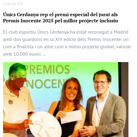
3 juny del 2025
Únics Cerdanya rep el premi especial del jurat als
Premis Inocente 2025 pel millor projecte inclusiu
El club esportiu Únics Cerdanya ha estat reconegut a Madrid
amb dos guardons en la XIV edició dels Premis Inocente: un
com a finalista i un altre com a millor projecte global, valorat
amb 10.000 euros …