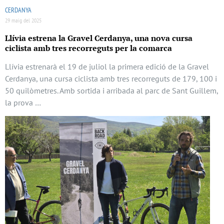
CERDANYA
29 maig del 2025
Llívia estrena la Gravel Cerdanya, una nova cursa
ciclista amb tres recorreguts per la comarca
Llívia estrenarà el 19 de juliol la primera edició de la Gravel
Cerdanya, una cursa ciclista amb tres recorreguts de 179, 100 i
50 quilòmetres. Amb sortida i arribada al parc de Sant Guillem,
la prova …