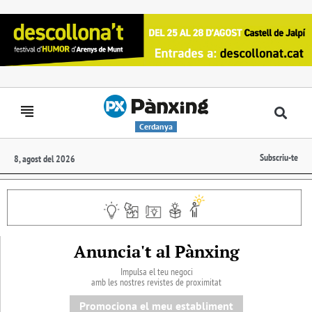
Cerdanya
Subscriu-te
8, agost del 2026
Anuncia't al Pànxing
Impulsa el teu negoci
amb les nostres revistes de proximitat
Promociona el meu establiment