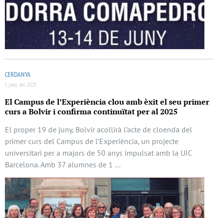
CERDANYA
5 juny del 2025
El Campus de l’Experiència clou amb èxit el seu primer
curs a Bolvir i confirma continuïtat per al 2025
El proper 19 de juny, Bolvir acollirà l’acte de cloenda del
primer curs del Campus de l’Experiència, un projecte
universitari per a majors de 50 anys impulsat amb la UIC
Barcelona. Amb 37 alumnes de 1 …