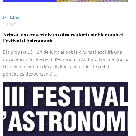
CERDANYA
10 juny del 2025
Arinsal es converteix en observatori estel·lar amb el
Festival d’Astronomia
Els propers 13 i 14 de juny, el poble d’Arinsal acollirà una
nova edició del Festival d’Astronomia Andorra Comapedrosa.
L’esdeveniment oferirà activitats per a totes les edats,
ponències d’experts, mú …