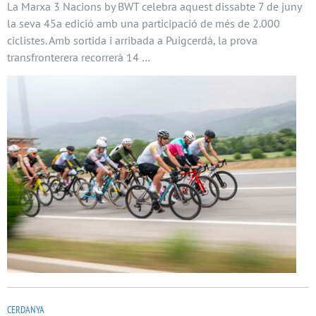
La Marxa 3 Nacions by BWT celebra aquest dissabte 7 de juny
la seva 45a edició amb una participació de més de 2.000
ciclistes. Amb sortida i arribada a Puigcerdà, la prova
transfronterera recorrerà 14 …
CERDANYA