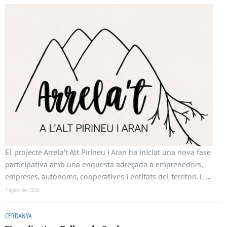
El projecte Arrela’t Alt Pirineu i Aran ha iniciat una nova fase
participativa amb una enquesta adreçada a emprenedors,
empreses, autònoms, cooperatives i entitats del territori. L …
7 agost del 2026
CERDANYA