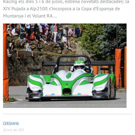
Racing els dies 5 i 6 de juliol, estrena novetats destacades: la
XIV Pujada a Alp2500 s’incorpora a la Copa d’Espanya de
Muntanya i el Volant RA …
CERDANYA
10 juny del 2025