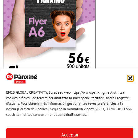
EM25 GLOBAL CREATIVITY, SL, al seu web https://www.panxing.net/, utilitza
cookies pròpies i de tercers per analitzar la navegació i facilitar l’accés i registre
d’usuaris. Pots obtenir més informació i gestionar les teves preferències a la
nostra [Política de Cookies]. Seguint la normativa vigent (RGPD, LOPDGDD i LSSI),
sol·licitem el teu consentiment abans d’utilitzar-les.
Acceptar