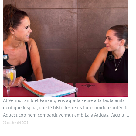
Al Vermut amb el Pànxing ens agrada seure a la taula amb
gent que inspira, que té històries reals i un somriure autèntic.
Aquest cop hem compartit vermut amb Laia Artigas, l’actriu …
29 octubre del 2025