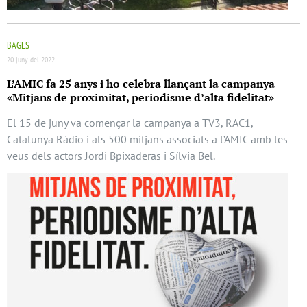
BAGES
20 juny del 2022
L’AMIC fa 25 anys i ho celebra llançant la campanya
«Mitjans de proximitat, periodisme d’alta fidelitat»
El 15 de juny va començar la campanya a TV3, RAC1,
Catalunya Ràdio i als 500 mitjans associats a l’AMIC amb les
veus dels actors Jordi Bpixaderas i Sílvia Bel.