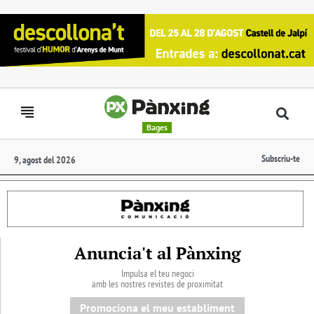
Bages
Subscriu-te
9, agost del 2026
Anuncia't al Pànxing
Impulsa el teu negoci
amb les nostres revistes de proximitat
Promociona el meu establiment