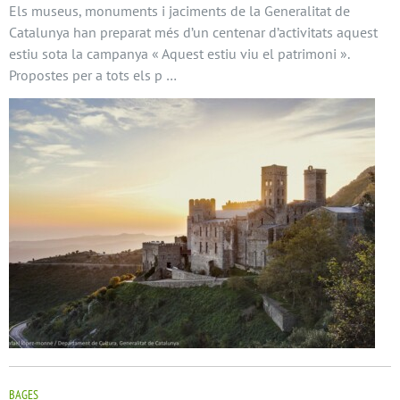
Els museus, monuments i jaciments de la Generalitat de
Catalunya han preparat més d’un centenar d’activitats aquest
estiu sota la campanya « Aquest estiu viu el patrimoni ».
Propostes per a tots els p …
BAGES