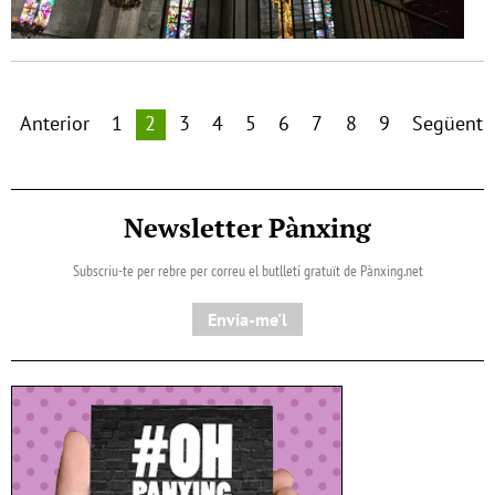
Anterior
1
2
3
4
5
6
7
8
9
Següent
Newsletter Pànxing
Subscriu-te per rebre per correu el butlletí gratuït de Pànxing.net​
Envia-me'l