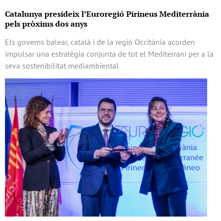
Catalunya presideix l’Euroregió Pirineus Mediterrània
pels pròxims dos anys
Els governs balear, català i de la regió Occitània acorden
impulsar una estratègia conjunta de tot el Mediterrani per a la
seva sostenibilitat mediambiental