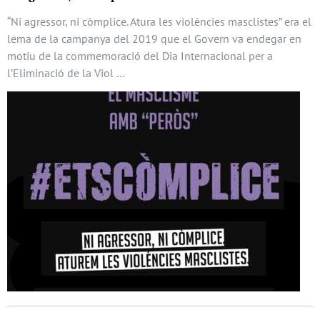
“Ni agressor, ni còmplice. Atura les violències masclistes” era el
lema de la campanya del 2019 que el Govern va endegar en
motiu de la commemoració del Dia Internacional per a
l’Eliminació de la Viol …