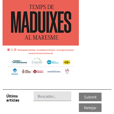
Últims
artícles