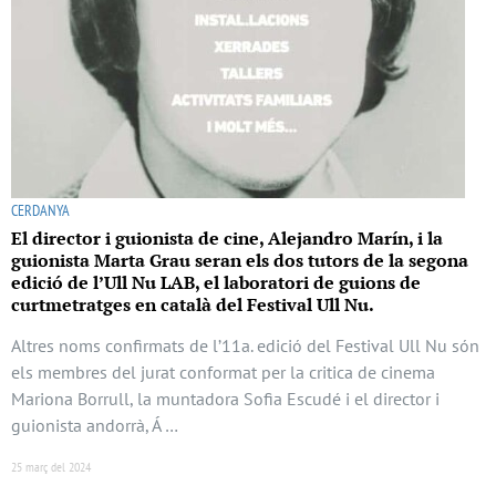
CERDANYA
El director i guionista de cine, Alejandro Marín, i la
guionista Marta Grau seran els dos tutors de la segona
edició de l’Ull Nu LAB, el laboratori de guions de
curtmetratges en català del Festival Ull Nu.
Altres noms confirmats de l’11a. edició del Festival Ull Nu són
els membres del jurat conformat per la critica de cinema
Mariona Borrull, la muntadora Sofia Escudé i el director i
guionista andorrà, Á …
25 març del 2024