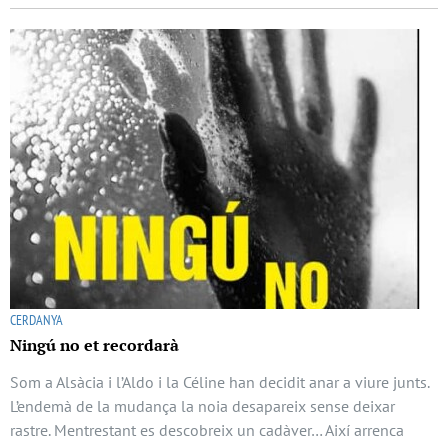
CERDANYA
Ningú no et recordarà
Som a Alsàcia i l’Aldo i la Céline han decidit anar a viure junts.
L’endemà de la mudança la noia desapareix sense deixar
rastre. Mentrestant es descobreix un cadàver… Així arrenca