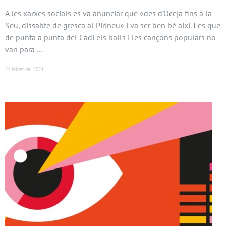
A les xarxes socials es va anunciar que «des d’Oceja fins a la
Seu, dissabte de gresca al Pirineu» i va ser ben bé així. I és que
de punta a punta del Cadí els balls i les cançons populars no
van para …
21 febrer del 2024