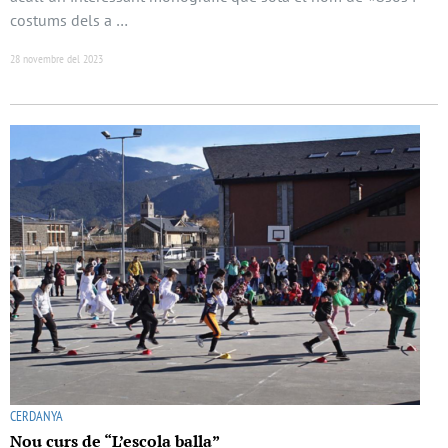
costums dels a …
28 novembre del 2023
CERDANYA
Nou curs de “L’escola balla”