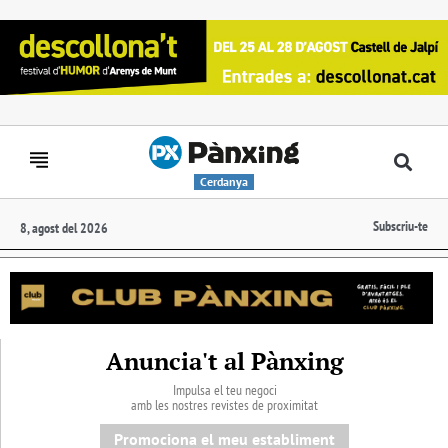
Cerdanya
Subscriu-te
8, agost del 2026
Anuncia't al Pànxing
Impulsa el teu negoci
amb les nostres revistes de proximitat
Promociona el meu establiment