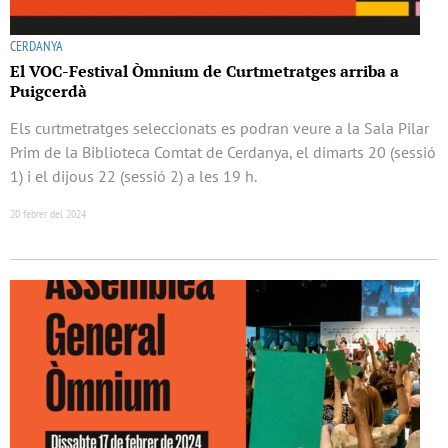
CERDANYA
El VOC-Festival Òmnium de Curtmetratges arriba a
Puigcerdà
Els curtmetratges seleccionats es podran veure a la Sala Pilar
Prim de la Biblioteca Comtat de Cerdanya, el dimarts 20 (sessió
1) i el dijous 22 (sessió 2) a les 19 h.
20 febrer del 2024